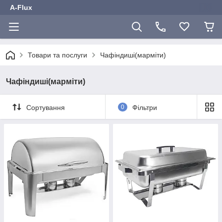
A-Flux
Товари та послуги
Чафіндиші(марміти)
Чафіндиші(марміти)
Сортування
0
Фільтри