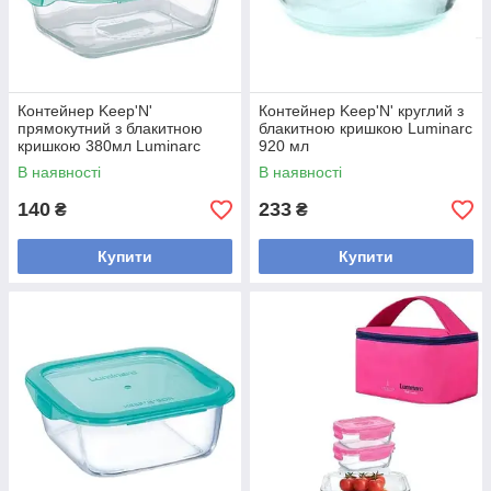
Контейнер Keep'N'
Контейнер Keep'N' круглий з
прямокутний з блакитною
блакитною кришкою Luminarc
кришкою 380мл Luminarc
920 мл
P5517
В наявності
В наявності
140
233
₴
₴
Купити
Купити