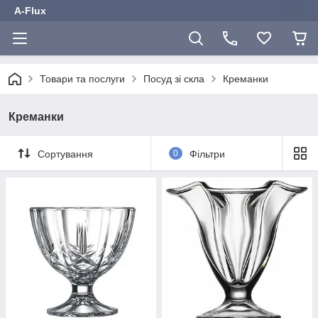
A-Flux
Товари та послуги
Посуд зі скла
Креманки
Креманки
Сортування
0
Фільтри