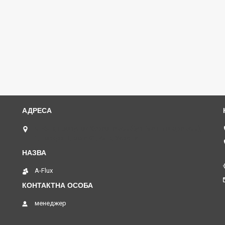
м. Київ, провулок Херсонський(був. Магнітогорський),
1, поверх -1, офіс 01, Київ, Україна
A-Flux
менеджер