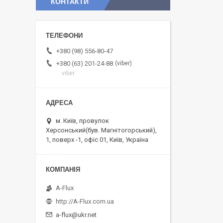
КОНТАКТИ
+380 (98) 556-80-47
viber
+380 (63) 201-24-88
viber
м. Київ, провулок
Херсонський(був. Магнітогорський),
1, поверх -1, офіс 01, Київ, Україна
A-Flux
http://A-Flux.com.ua
a-flux@ukr.net