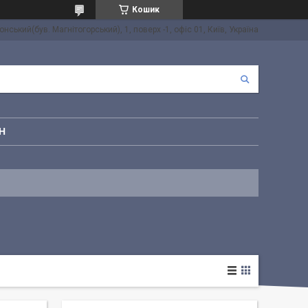
Кошик
онський(був. Магнітогорський), 1, поверх -1, офіс 01, Київ, Україна
Н