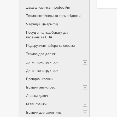
Дека алюмінієві професійні
Термоконтейнери та термопідноси
Чафіндиші(марміти)
Посуд з полікарбонату для
басейнів та СПА
Подарункові набори та сервізи
Термовідра для їжі
Дитячі конструктори
Дитячі конструктори
Брендові іграшки
Іграшки антистрес
Ляльки дитячі
М'які іграшки
Іграшки для хлопчиків