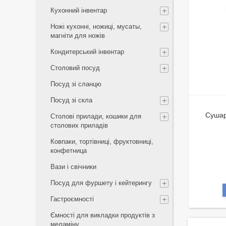
Кухонний інвентар
Ножі кухонні, ножиці, мусаты,
магніти для ножів
Кондитерський інвентар
Столовий посуд
Посуд зі сланцю
Посуд зі скла
Сушар
Столові прилади, кошики для
столових приладів
Ковпаки, тортівниці, фруктовниці,
конфетница
Вази і свічники
Посуд для фуршету і кейтерингу
Гастроємності
Ємності для викладки продуктів з
меламіну