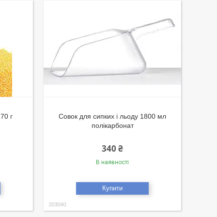
70 г
Совок для сипких і льоду 1800 мл
полікарбонат
340 ₴
В наявності
Купити
203040