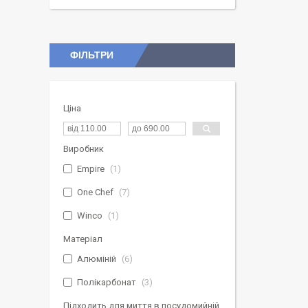
ФІЛЬТРИ
Ціна
Виробник
Empire
1
One Chef
7
Winco
1
Матеріал
Алюміній
6
Полікарбонат
3
Підходить для миття в посудомийній