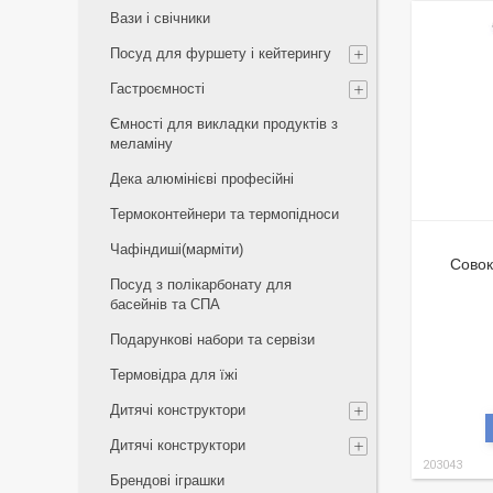
Вази і свічники
Посуд для фуршету і кейтерингу
Гастроємності
Ємності для викладки продуктів з
меламіну
Дека алюмінієві професійні
Термоконтейнери та термопідноси
Чафіндиші(марміти)
Совок
Посуд з полікарбонату для
басейнів та СПА
Подарункові набори та сервізи
Термовідра для їжі
Дитячі конструктори
Дитячі конструктори
203043
Брендові іграшки