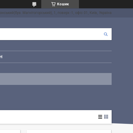
Кошик
онський(був. Магнітогорський), 1, поверх -1, офіс 01, Київ, Україна
Н