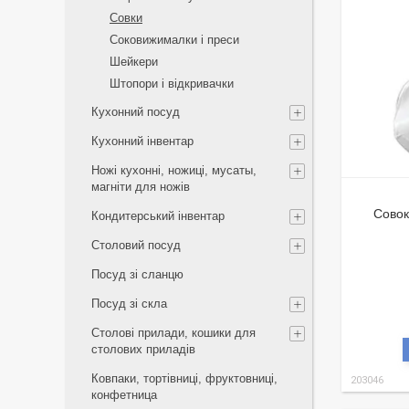
Совки
Соковижималки і преси
Шейкери
Штопори і відкривачки
Кухонний посуд
Кухонний інвентар
Ножі кухонні, ножиці, мусаты,
магніти для ножів
Совок
Кондитерський інвентар
Столовий посуд
Посуд зі сланцю
Посуд зі скла
Столові прилади, кошики для
столових приладів
Ковпаки, тортівниці, фруктовниці,
203046
конфетница