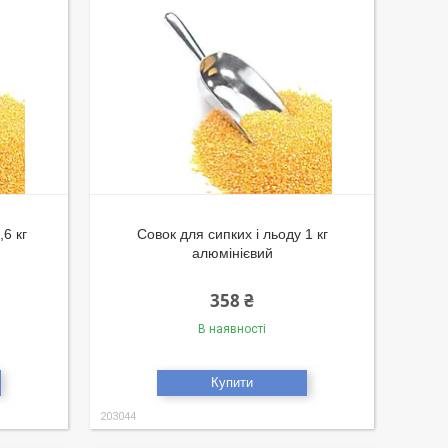
,6 кг
Совок для сипких і льоду 1 кг
алюмінієвий
358 ₴
В наявності
Купити
203044