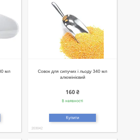
30 мл
Совок для сипучих і льоду 340 мл
алюмінієвий
160 ₴
В наявності
Купити
203042