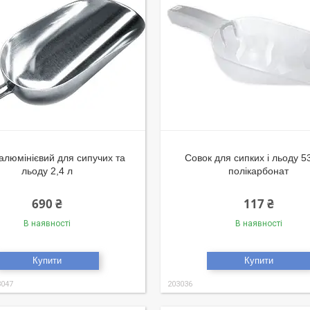
алюмінієвий для сипучих та
Совок для сипких і льоду 5
льоду 2,4 л
полікарбонат
690 ₴
117 ₴
В наявності
В наявності
Купити
Купити
3047
203036