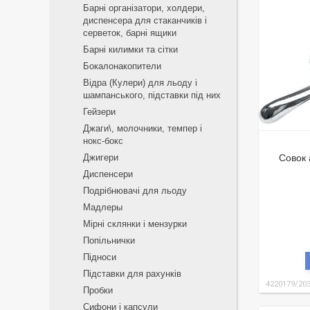
Барні організатори, холдери,
диспенсера для стаканчиків і
серветок, барні ящики
Барні килимки та сітки
Бокалонакопители
Відра (Кулери) для льоду і
шампанського, підставки під них
Гейзери
Джаги\, молочники, темпер і
нокс-бокс
Джигери
Совок 
Диспенсери
Подрібнювачі для льоду
Мадлеры
Мірні склянки і мензурки
Попільнички
Підноси
Підставки для рахунків
4220179/20
Пробки
Сифони і капсули