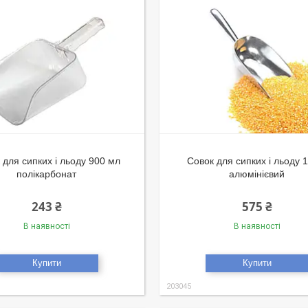
 для сипких і льоду 900 мл
Совок для сипких і льоду 1
полікарбонат
алюмінієвий
243 ₴
575 ₴
В наявності
В наявності
Купити
Купити
203045