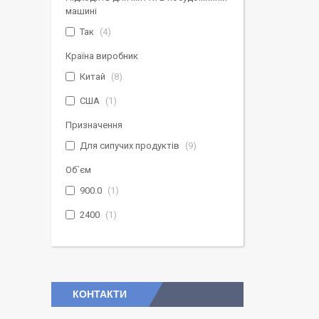
машині
Так
4
Країна виробник
Китай
8
США
1
Призначення
Для сипучих продуктів
9
Об`єм
900.0
1
2400
1
КОНТАКТИ