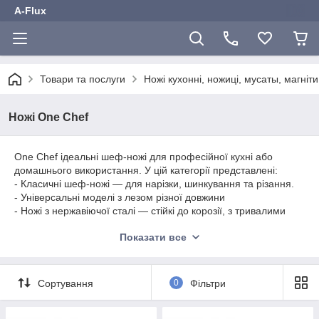
A-Flux
Товари та послуги
Ножі кухонні, ножиці, мусаты, магніти
Ножі One Chef
One Chef ідеальні шеф-ножі для професійної кухні або
домашнього використання. У цій категорії представлені:
- Класичні шеф-ножі — для нарізки, шинкування та різання.
- Універсальні моделі з лезом різної довжини
- Ножі з нержавіючої сталі — стійкі до корозії, з тривалими
гострими лезами.
Показати все
- Ергономічні рукоятки з антиковзким покриттям, розроблені
спеіално длч руки будь-якого розміру
Ножі One Chef відрізняються балансом, легкістю та зручністю
Сортування
0
Фільтри
у повсякденній роботі. Ідеальні для точних кулінарних задач!