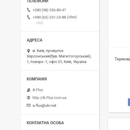
+380 (98) 556-80-47
viber
+380 (63) 201-24-88
viber
м. Київ, провулок
Херсонський(був. Магнітогорський),
Термові
1, поверх -1, офіс 01, Київ, Україна
A-Flux
http://A-Flux.com.ua
a-flux@ukr.net