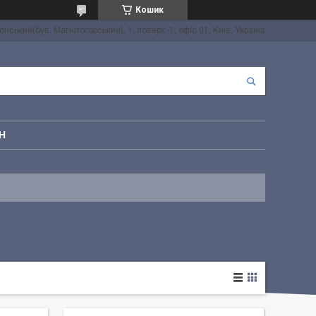
Кошик
онський(був. Магнітогорський), 1, поверх -1, офіс 01, Київ, Україна
Н