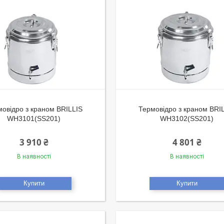
овідро з краном BRILLIS
Термовідро з краном BRI
WH3101(SS201)
WH3102(SS201)
3 910 ₴
4 801 ₴
В наявності
В наявності
Купити
Купити