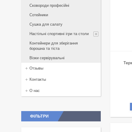
Сковороди професійні
Сотейники
Сушка для салату
Настільні спортивні ігри та столи
Контейнери для зберігання
борошна та тіста
Візки сервірувальні
Терм
Отзывы
Контакты
О нас
ФІЛЬТРИ