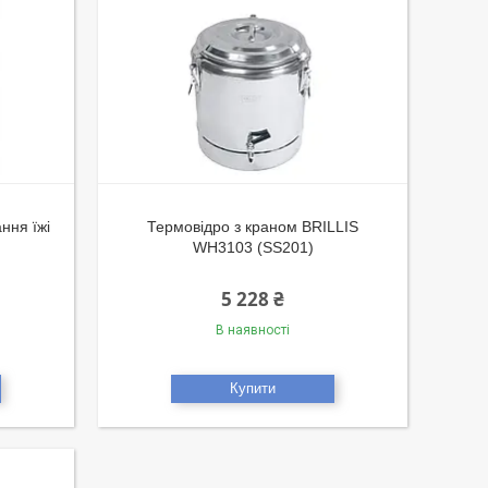
ння їжі
Термовідро з краном BRILLIS
WH3103 (SS201)
5 228 ₴
В наявності
Купити