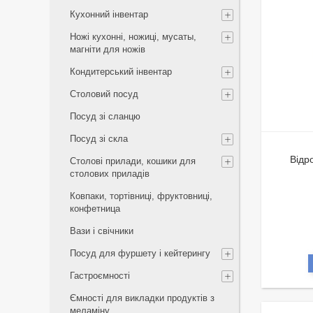
Кухонний інвентар
Ножі кухонні, ножиці, мусаты,
магніти для ножів
Кондитерський інвентар
Столовий посуд
Посуд зі сланцю
Посуд зі скла
Відр
Столові прилади, кошики для
столових приладів
Ковпаки, тортівниці, фруктовниці,
конфетница
Вази і свічники
Посуд для фуршету і кейтерингу
Гастроємності
Ємності для викладки продуктів з
меламіну