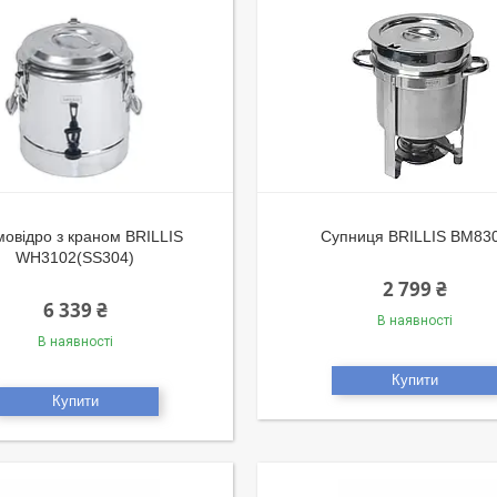
овідро з краном BRILLIS
Супниця BRILLIS BM83
WH3102(SS304)
2 799 ₴
6 339 ₴
В наявності
В наявності
Купити
Купити