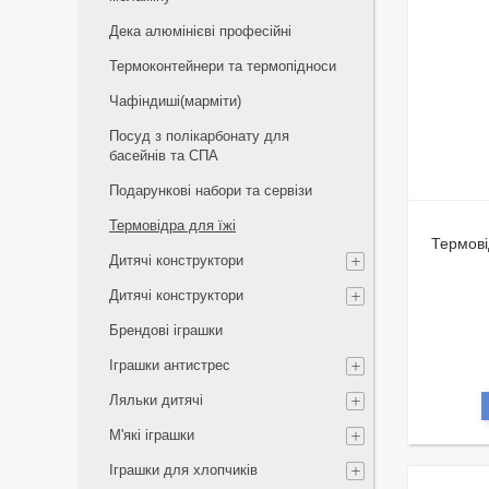
Дека алюмінієві професійні
Термоконтейнери та термопідноси
Чафіндиші(марміти)
Посуд з полікарбонату для
басейнів та СПА
Подарункові набори та сервізи
Термовідра для їжі
Термові
Дитячі конструктори
Дитячі конструктори
Брендові іграшки
Іграшки антистрес
Ляльки дитячі
М'які іграшки
Іграшки для хлопчиків