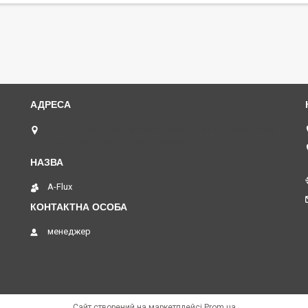
м. Київ, провулок Херсонський(був. Магнітогорський),
1, поверх -1, офіс 01, Київ, Україна
A-Flux
менеджер
Сайт створений на маркетплейсі
Prom.ua