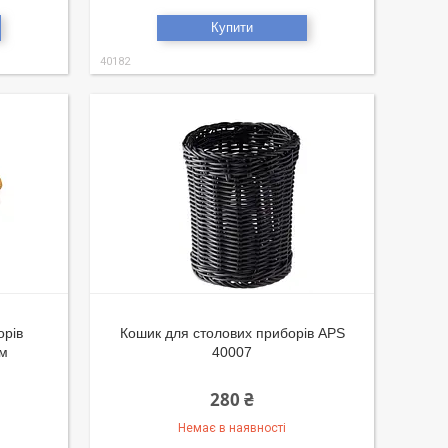
Купити
40182
орів
Кошик для столових приборів APS
см
40007
280 ₴
Немає в наявності