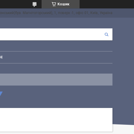
Кошик
онський(був. Магнітогорський), 1, поверх -1, офіс 01, Київ, Україна
Н