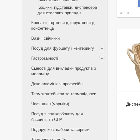
Кошики, підставки, диспенсера
для столових приладів
411013
Ковпаки, тортівниці, фруктовниці,
конфетница
Вази і свічники
Посуд для фуршету і кейтерингу
Гастроємності
Ємності для викладки продуктів з
меламіну
Дека алюмінієві професійні
Термоконтейнери та термопідноси
Чафіндиші(марміти)
Диспен
Посуд з полікарбонату для
басейнів та СПА
Подарункові набори та сервізи
Термовідра для їжі