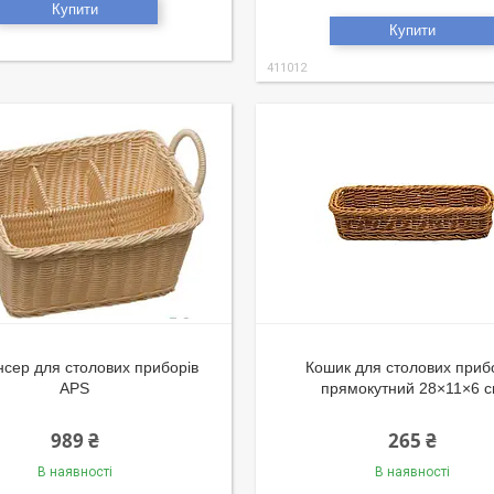
Купити
Купити
411012
сер для столових приборів
Кошик для столових приб
APS
прямокутний 28×11×6 
989 ₴
265 ₴
В наявності
В наявності