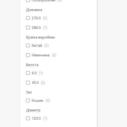
Поліпропілен
3
Довжина
270.0
2
280.0
1
Країна виробник
Китай
2
Німеччина
6
Висота
6.0
1
45.0
2
Тип
Кошик
6
Діаметр
120.0
1