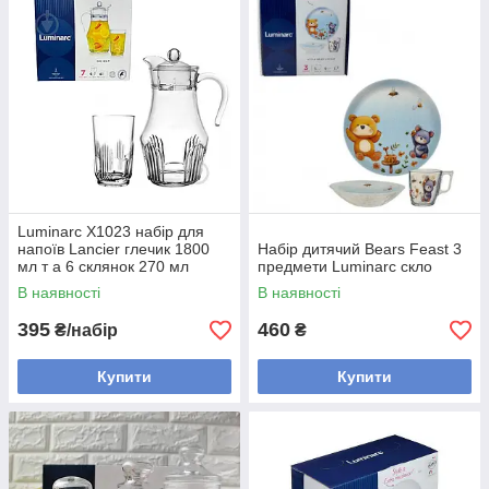
сервізи для сніданку принесуть тепло і радість у будь-який
день.
· Для креативних подарунків: Яскраві та оригінальні набори
для пікніка, набору для суші або рамену.
Luminarc X1023 набір для
напоїв Lancier глечик 1800
Набір дитячий Bears Feast 3
мл т а 6 склянок 270 мл
предмети Luminarc скло
В наявності
В наявності
395
460
₴/набір
₴
Купити
Купити