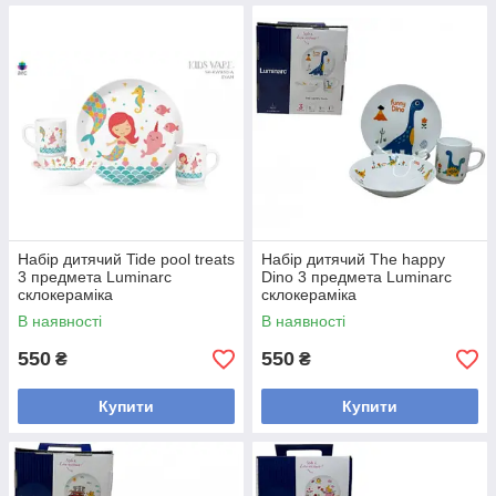
Набір дитячий Tide pool treats
Набір дитячий The happy
3 предмета Luminarc
Dino 3 предмета Luminarc
склокераміка
склокераміка
В наявності
В наявності
550
550
₴
₴
Купити
Купити