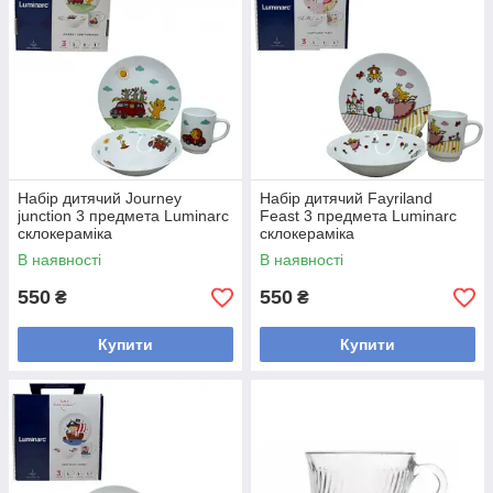
Набір дитячий Journey
Набір дитячий Fayriland
junction 3 предмета Luminarc
Feast 3 предмета Luminarc
склокераміка
склокераміка
В наявності
В наявності
550
550
₴
₴
Купити
Купити