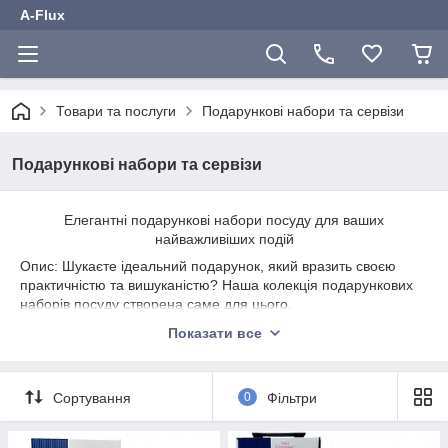
A-Flux
Товари та послуги
Подарункові набори та сервізи
Подарункові набори та сервізи
Елегантні подарункові набори посуду для ваших
найважливіших подій
Опис: Шукаєте ідеальний подарунок, який вразить своєю
практичністю та вишуканістю? Наша колекція подарункових
наборів посуду створена саме для цього.
Ми ретельно сформували асортимент, щоб ви могли легко
Показати все
знайти те, що шукаєте:
· Для урочистих подій: Роскішні набори для шампанського та
десертів стануть чудовим весільним або ювілейним
Сортування
0
Фільтри
презентом.
· Для щоденного затишку: Затишні чайні та кавові пари,