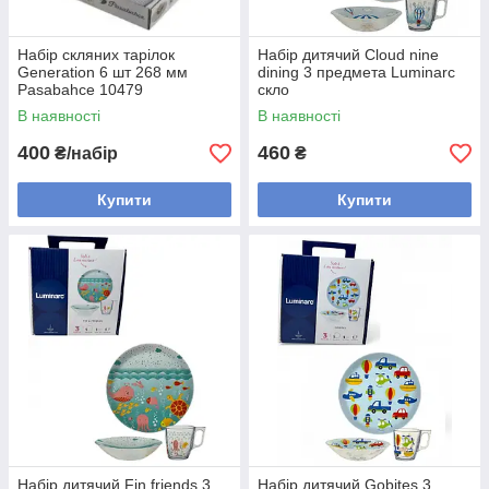
Набір скляних тарілок
Набір дитячий Cloud nine
Generation 6 шт 268 мм
dining 3 предмета Luminarc
Pasabahce 10479
скло
В наявності
В наявності
400
460
₴/набір
₴
Купити
Купити
Набір дитячий Fin friends 3
Набір дитячий Gobites 3