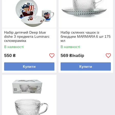
Набір дитячий Deep blue
Набір скляних чашок із
dishe 3 предмета Luminarc
блюдцем MARMARA 6 шт 175
склокераміка
мл
В наявності
В наявності
550
569
₴
₴/набір
Купити
Купити