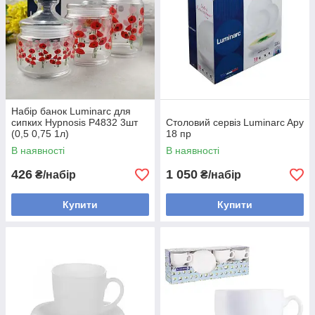
Набір банок Luminarc для
сипких Hypnosis P4832 3шт
Столовий сервіз Luminarc Apy
(0,5 0,75 1л)
18 пр
В наявності
В наявності
426
1 050
₴/набір
₴/набір
Купити
Купити