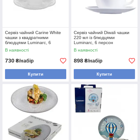
Сервіз чайний Carine White
Сервіз чайний Diwali чашки
чашки з квадратними
220 мл із блюдцями
блюдцями Luminarc, 6
Luminarc, 6 персон
персон
В наявності
В наявності
730
898
₴/набір
₴/набір
Купити
Купити