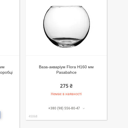
5мм
Ваза-акваріум Flora Н160 мм
коробці
Pasabahce
275 ₴
Немає в наявності
+380 (98) 556-80-47
45068