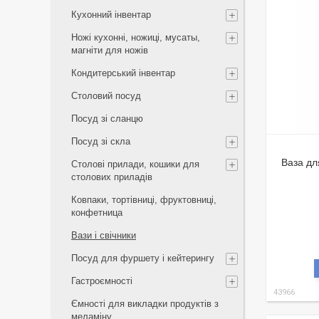
Кухонний інвентар
Ножі кухонні, ножиці, мусаты,
магніти для ножів
Кондитерський інвентар
Столовий посуд
Посуд зі сланцю
Посуд зі скла
Ваза дл
Столові прилади, кошики для
столових приладів
Ковпаки, тортівниці, фруктовниці,
конфетница
Вази і свічники
Посуд для фуршету і кейтерингу
Гастроємності
43966
Ємності для викладки продуктів з
меламіну