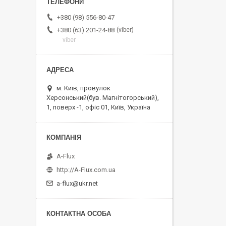
+380 (98) 556-80-47
viber
+380 (63) 201-24-88
viber
м. Київ, провулок
Херсонський(був. Магнітогорський),
1, поверх -1, офіс 01, Київ, Україна
A-Flux
http://A-Flux.com.ua
a-flux@ukr.net