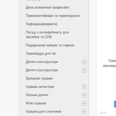
Дека алюмінієві професійні
Термоконтейнери та термопідноси
Чафіндиші(марміти)
Посуд з полікарбонату для
басейнів та СПА
Подарункові набори та сервізи
Термовідра для їжі
Свіч
Дитячі конструктори
прозори
Дитячі конструктори
Брендові іграшки
Іграшки антистрес
Ляльки дитячі
М'які іграшки
Іграшки для хлопчиків
36001