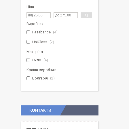
Ціна
Виробник
Pasabahce
4
UniGlass
2
Матеріал
Скло
4
Країна виробник
Болгарія
2
КОНТАКТИ