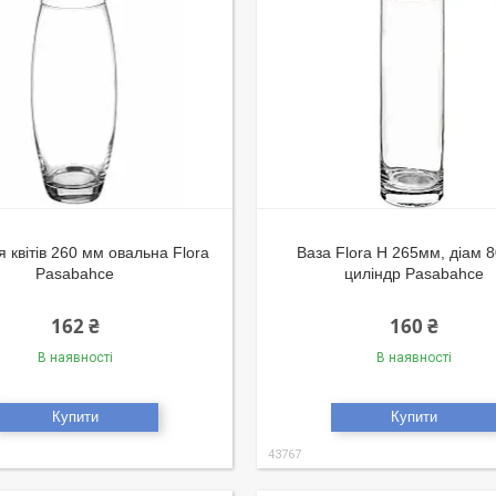
я квітів 260 мм овальна Flora
Ваза Flora Н 265мм, діам 
Pasabahce
циліндр Pasabahce
162 ₴
160 ₴
В наявності
В наявності
Купити
Купити
43767