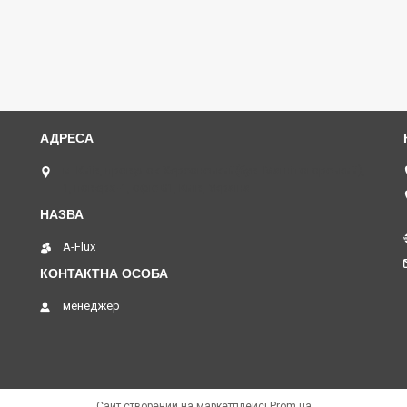
м. Київ, провулок Херсонський(був. Магнітогорський),
1, поверх -1, офіс 01, Київ, Україна
A-Flux
менеджер
Сайт створений на маркетплейсі
Prom.ua