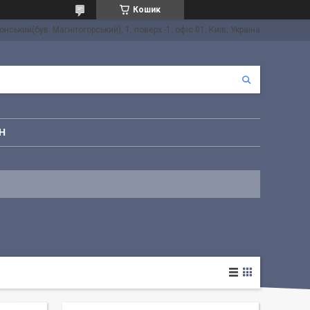
Кошик
онський(був. Магнітогорський), 1, поверх -1, офіс 01, Київ, Україна
Н