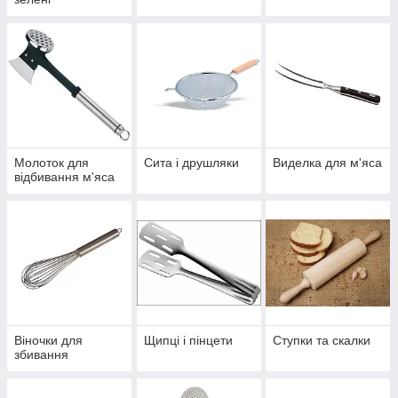
Молоток для
Сита і друшляки
Виделка для м'яса
відбивання м'яса
Віночки для
Щипці і пінцети
Ступки та скалки
збивання