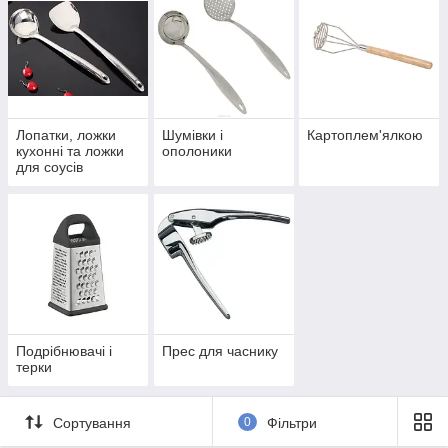
Лопатки, ложки
Шумівки і
Картоплем'ялкою
кухонні та ложки
ополоники
для соусів
Подрібнювачі і
Прес для часнику
терки
Сортування
0
Фільтри