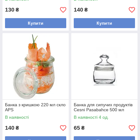
130
140
₴
₴
Купити
Купити
Банка з кришкою 220 мл скло
Банка для сипучих продуктів
APS
Сesni Pasabahce 500 мл
В наявності
В наявності 4 од.
140
65
₴
₴