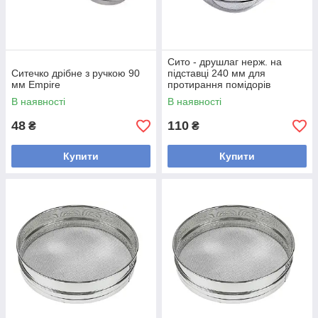
Сито - друшлаг нерж. на
Ситечко дрібне з ручкою 90
підставці 240 мм для
мм Empire
протирання помідорів
EMPIRE
В наявності
В наявності
48
110
₴
₴
Купити
Купити