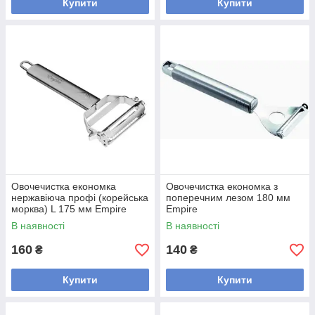
Купити
Купити
Овочечистка економка
Овочечистка економка з
нержавіюча профі (корейська
поперечним лезом 180 мм
морква) L 175 мм Empire
Empire
В наявності
В наявності
160
140
₴
₴
Купити
Купити