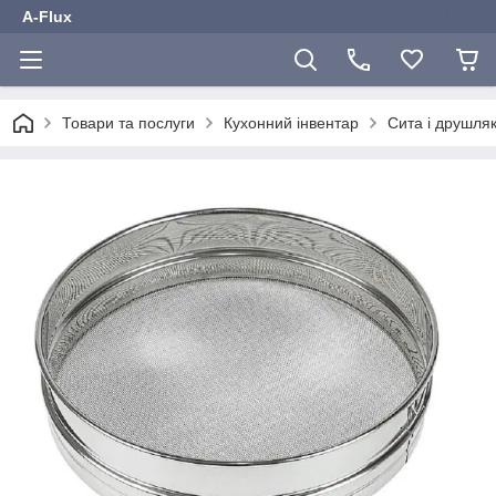
A-Flux
Товари та послуги
Кухонний інвентар
Сита і друшля