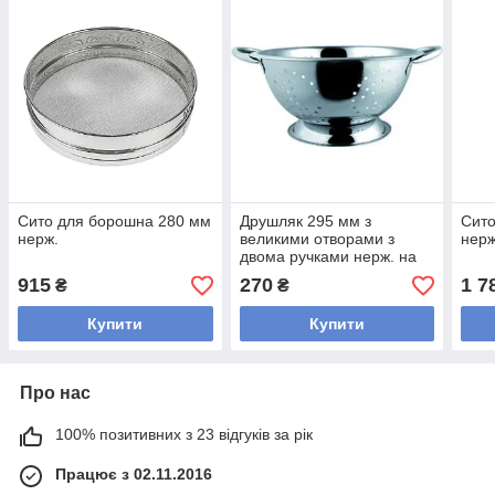
Сито для борошна 280 мм
Друшляк 295 мм з
Сито
нерж.
великими отворами з
нерж
двома ручками нерж. на
підставці
915
270
1 7
₴
₴
Купити
Купити
Про нас
100% позитивних з 23 відгуків за рік
Працює з 02.11.2016