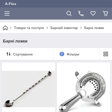
A-Flux
Товари та послуги
Барний інвентар
Барні ложки
Барні ложки
Сортування
0
Фільтри