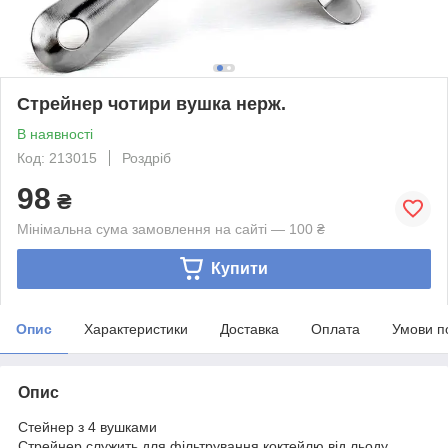
Стрейнер чотири вушка нерж.
В наявності
Код: 213015
Роздріб
98
₴
Мінімальна сума замовлення на сайті — 100 ₴
Купити
Опис
Характеристики
Доставка
Оплата
Умови п
Опис
Стейнер з 4 вушками
Стрейнер служить для фільтрування коктейлю від льоду,