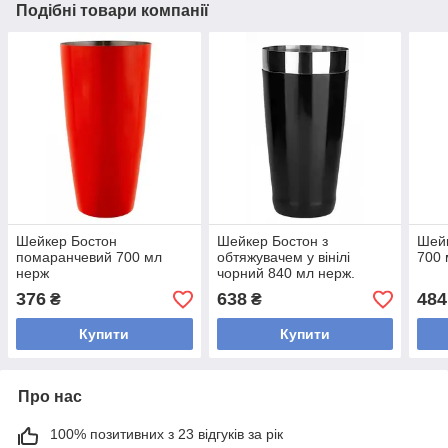
Подібні товари компанії
Шейкер Бостон
Шейкер Бостон з
Шейк
помаранчевий 700 мл
обтяжувачем у вінілі
700 
нерж
чорний 840 мл нерж.
376
638
484
₴
₴
Купити
Купити
Про нас
100% позитивних з 23 відгуків за рік