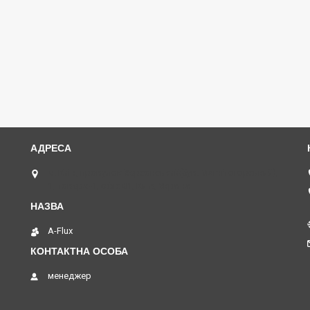
м. Київ, провулок Херсонський(був. Магнітогорський),
1, поверх -1, офіс 01, Київ, Україна
A-Flux
менеджер