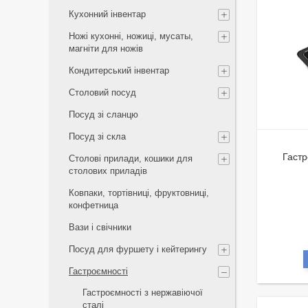
Кухонний інвентар
Ножі кухонні, ножиці, мусаты,
магніти для ножів
Кондитерський інвентар
Столовий посуд
Посуд зі сланцю
Посуд зі скла
Гастр
Столові прилади, кошики для
столових приладів
Ковпаки, тортівниці, фруктовниці,
конфетница
Вази і свічники
Посуд для фуршету і кейтерингу
Гастроємності
Гастроємності з нержавіючої
сталі