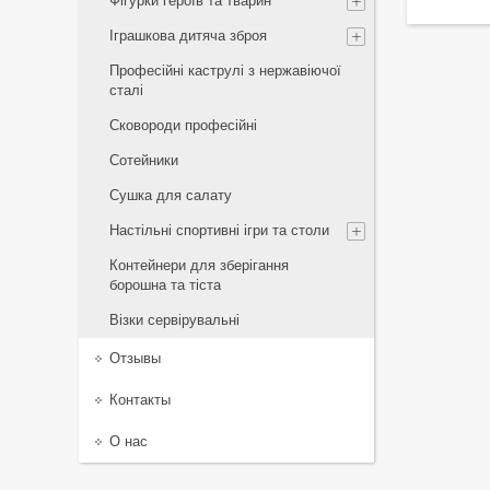
Фігурки героїв та тварин
Іграшкова дитяча зброя
Професійні каструлі з нержавіючої
сталі
Сковороди професійні
Сотейники
Сушка для салату
Настільні спортивні ігри та столи
Контейнери для зберігання
борошна та тіста
Візки сервірувальні
Отзывы
Контакты
О нас