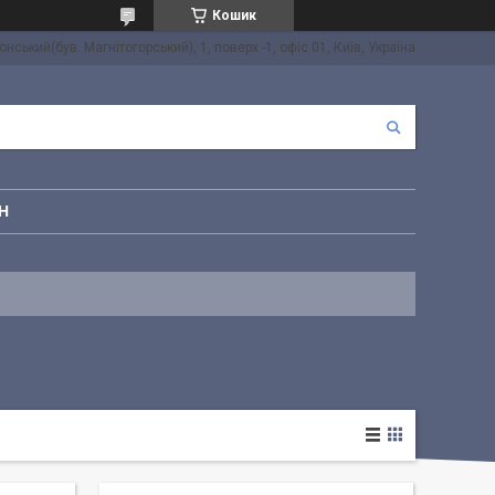
Кошик
онський(був. Магнітогорський), 1, поверх -1, офіс 01, Київ, Україна
Н