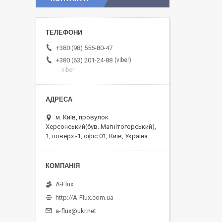
+380 (98) 556-80-47
viber
+380 (63) 201-24-88
viber
м. Київ, провулок
Херсонський(був. Магнітогорський),
1, поверх -1, офіс 01, Київ, Україна
A-Flux
http://A-Flux.com.ua
a-flux@ukr.net