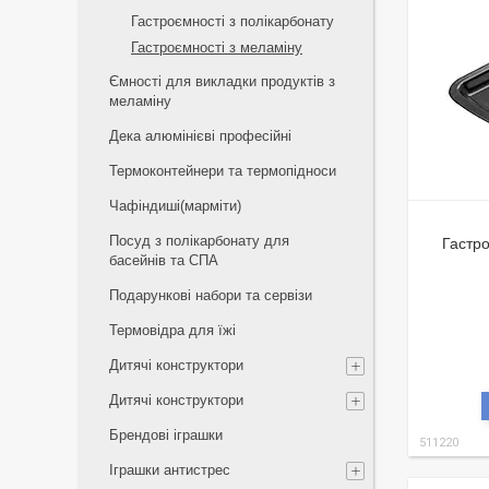
Гастроємності з полікарбонату
Гастроємності з меламіну
Ємності для викладки продуктів з
меламіну
Дека алюмінієві професійні
Термоконтейнери та термопідноси
Чафіндиші(марміти)
Посуд з полікарбонату для
Гастро
басейнів та СПА
Подарункові набори та сервізи
Термовідра для їжі
Дитячі конструктори
Дитячі конструктори
Брендові іграшки
511220
Іграшки антистрес