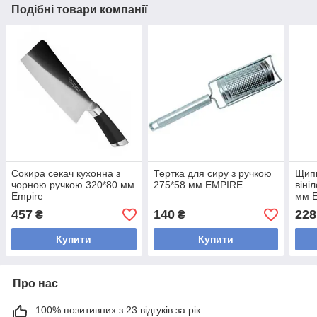
Подібні товари компанії
Сокира секач кухонна з
Тертка для сиру з ручкою
Щипц
чорною ручкою 320*80 мм
275*58 мм EMPIRE
віні
Empire
мм E
457
140
228
₴
₴
Купити
Купити
Про нас
100% позитивних з 23 відгуків за рік