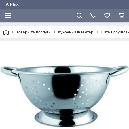
A-Flux
Товари та послуги
Кухонний інвентар
Сита і друшля