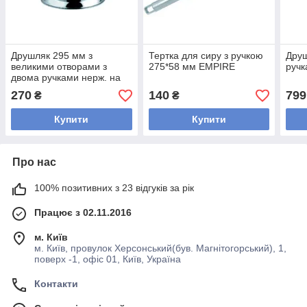
Друшляк 295 мм з
Тертка для сиру з ручкою
Друш
великими отворами з
275*58 мм EMPIRE
ручк
двома ручками нерж. на
підставці
270
140
799
₴
₴
Купити
Купити
Про нас
100% позитивних з 23 відгуків за рік
Працює з 02.11.2016
м. Київ
м. Київ, провулок Херсонський(був. Магнітогорський), 1,
поверх -1, офіс 01, Київ, Україна
Контакти