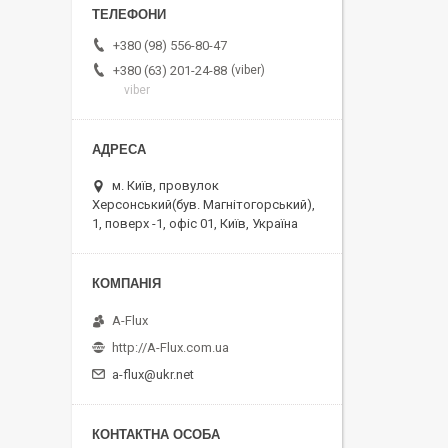
+380 (98) 556-80-47
viber
+380 (63) 201-24-88
viber
м. Київ, провулок
Херсонський(був. Магнітогорський),
1, поверх -1, офіс 01, Київ, Україна
A-Flux
http://A-Flux.com.ua
a-flux@ukr.net