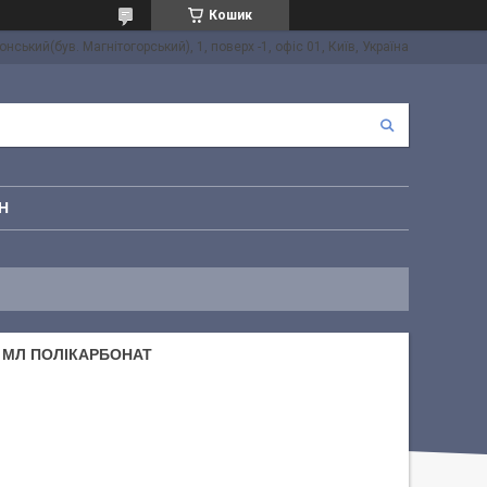
Кошик
онський(був. Магнітогорський), 1, поверх -1, офіс 01, Київ, Україна
Н
0 МЛ ПОЛІКАРБОНАТ