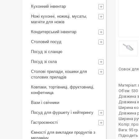
Кухонний інвентар
Ножі кухонні, ножиці, мусаты,
магніти для ножів
Кондитерський інвентар
Столовий посуд
Посуд зі сланцю
Посуд зі скла
Совок для 
Столові прилади, кошики для
столових приладів
Матеріал:
Ковпаки, тортівниці, фруктовниці,
Об'єм: 530
конфетница
Довжина за
Довжина к
Вази і свічники
Ширина ко
Посуд для фуршету і кейтерингу
Довжина ру
Ширина руч
Гастроємності
Колір: пр
Вага: 95 гр
Ємності для викладки продуктів з
Підходить
меламіну