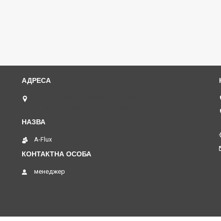
м. Київ, провулок Херсонський(був. Магнітогорський),
1, поверх -1, офіс 01, Київ, Україна
A-Flux
менеджер