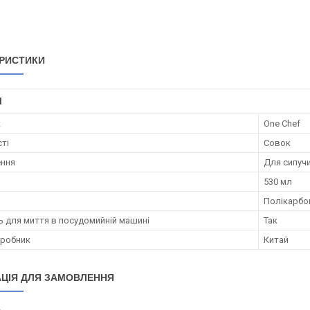
РИСТИКИ
І
к
One Chef
сті
Совок
ення
Для сипучи
530 мл
Полікарбо
ь для миття в посудомийній машині
Так
иробник
Китай
ЦІЯ ДЛЯ ЗАМОВЛЕННЯ