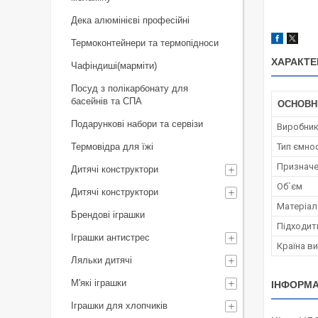
Дека алюмінієві професійні
Термоконтейнери та термопідноси
ХАРАКТЕ
Чафіндиші(марміти)
Посуд з полікарбонату для
басейнів та СПА
ОСНОВН
Подарункові набори та сервізи
Виробни
Термовідра для їжі
Тип ємно
Признач
Дитячі конструктори
Об`єм
Дитячі конструктори
Матеріал
Брендові іграшки
Підходит
Іграшки антистрес
Країна в
Ляльки дитячі
М'які іграшки
ІНФОРМА
Іграшки для хлопчиків