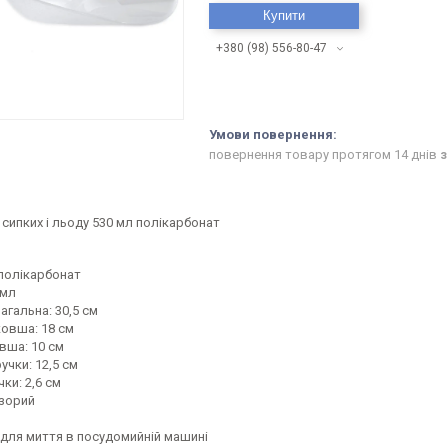
Купити
+380 (98) 556-80-47
повернення товару протягом 14 днів
з
сипких і льоду 530 мл полікарбонат
 полікарбонат
 мл
гальна: 30,5 см
овша: 18 см
вша: 10 см
чки: 12,5 см
ки: 2,6 см
озорий
 для миття в посудомийній машині