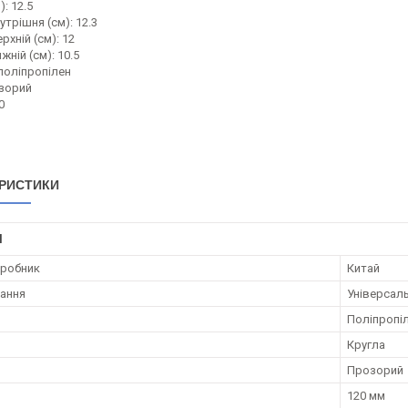
: 12.5
утрішня (см): 12.3
рхній (см): 12
жній (см): 10.5
поліпропілен
озорий
0
РИСТИКИ
І
иробник
Китай
ання
Універсал
Поліпропі
Кругла
Прозорий
120 мм