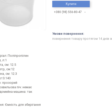
Купити
+380 (98) 556-80-47
повернення товару протягом 14 днів
з
ріал: Поліпропілен
, л:1
а, см: 12.5
етр, см:12
на, см: 12.3
кг:0.140
р: прозорий
охвильова піч: немає
домийна машина: так
я: Ємність для зберігання
1