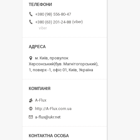
+380 (98) 556-80-47
viber
+380 (63) 201-24-88
viber
м. Київ, провулок
Херсонський(був. Магнітогорський),
1, поверх -1, офіс 01, Київ, Україна
A-Flux
http://A-Flux.com.ua
a-flux@ukr.net