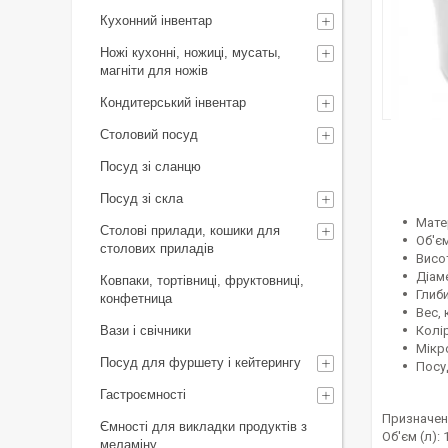
Кухонний інвентар
Ножі кухонні, ножиці, мусаты,
магніти для ножів
Кондитерський інвентар
Столовий посуд
Посуд зі сланцю
Посуд зі скла
Мате
Столові прилади, кошики для
Об'єм
столових приладів
Висот
Діам
Ковпаки, тортівниці, фруктовниці,
Глиби
конфетница
Вес, 
Вази і свічники
Колі
Мікр
Посуд для фуршету і кейтерингу
Посу
Гастроємності
Призначенн
Ємності для викладки продуктів з
Об'єм (л): 
меламіну