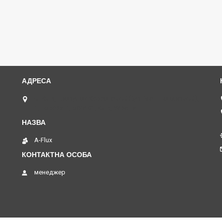
м. Київ, провулок Херсонський(був. Магнітогорський),
1, поверх -1, офіс 01, Київ, Україна
A-Flux
менеджер