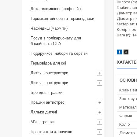
Висота (см)
Глибина вн
Дека алюмінієві професійні
Діаметр ве
Термоконтейнери та термопідноси
Діаметр ни
Матеріал: 
Чафіндиші(марміти)
Колір: пр
Вага (г): 14
Посуд з полікарбонату для
басейнів та СПА
Подарункові набори та сервізи
ХАРАКТЕ
Термовідра для їжі
Дитячі конструктори
ОСНОВН
Дитячі конструктори
Країна в
Брендові іграшки
Застосув
Іграшки антистрес
Матеріал
Ляльки дитячі
Форма
М'які іграшки
Колір
Іграшки для хлопчиків
Діаметр