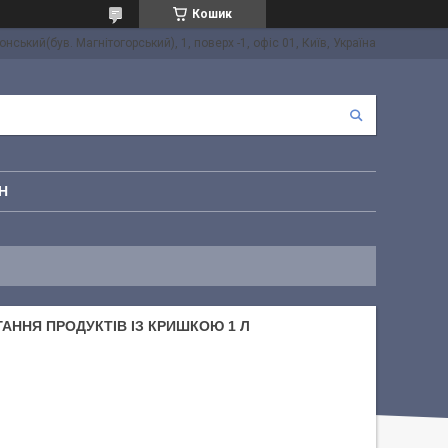
Кошик
онський(був. Магнітогорський), 1, поверх -1, офіс 01, Київ, Україна
Н
ГАННЯ ПРОДУКТІВ ІЗ КРИШКОЮ 1 Л