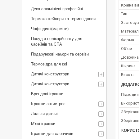
Країна в
Дека алюмінієві професійні
Тип
Термоконтейнери та термопідноси
Застосув
Чафіндиші(марміти)
Матеріал
Посуд з полікарбонату для
Форма
басейнів та СПА
Об`єм
Подарункові набори та сервізи
Довжина
Термовідра для їжі
Ширина
Дитячі конструктори
Висота
Дитячі конструктори
ДОДАТК
Брендові іграшки
Підходит
Використ
Іграшки антистрес
Зберіган
Ляльки дитячі
Зберіган
М'які іграшки
КОРИСТ
Іграшки для хлопчиків