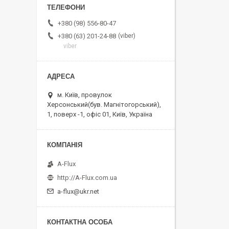
+380 (98) 556-80-47
viber
+380 (63) 201-24-88
viber
м. Київ, провулок
Херсонський(був. Магнітогорський),
1, поверх -1, офіс 01, Київ, Україна
A-Flux
http://A-Flux.com.ua
a-flux@ukr.net