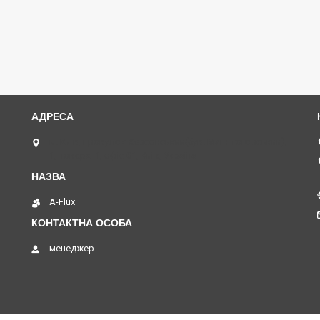
м. Київ, провулок Херсонський(був. Магнітогорський),
1, поверх -1, офіс 01, Київ, Україна
A-Flux
менеджер