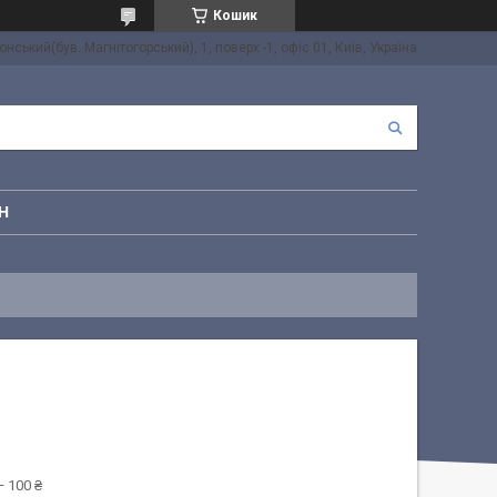
Кошик
онський(був. Магнітогорський), 1, поверх -1, офіс 01, Київ, Україна
Н
 100 ₴