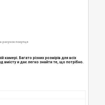
а рахунок покупця
ій камері.
Багато різних розмірів
для всіх
яд
вмісту
и
дає
легко
знайти
те, що потрібно
.