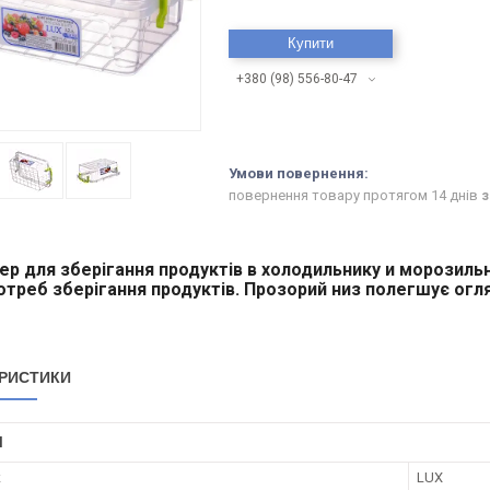
Купити
+380 (98) 556-80-47
повернення товару протягом 14 днів
з
ер
для зберігання продуктів
в холодильнику
и
морозильн
отреб
зберігання продуктів
.
Прозорий
низ
полегшує
огл
РИСТИКИ
І
к
LUX