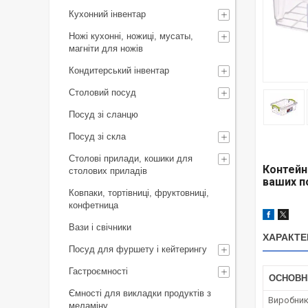
Кухонний інвентар
Ножі кухонні, ножиці, мусаты,
магніти для ножів
Кондитерський інвентар
Столовий посуд
Посуд зі сланцю
Посуд зі скла
Столові прилади, кошики для
Контейн
столових приладів
ваших п
Ковпаки, тортівниці, фруктовниці,
конфетница
Вази і свічники
ХАРАКТЕ
Посуд для фуршету і кейтерингу
Гастроємності
ОСНОВН
Ємності для викладки продуктів з
Виробни
меламіну