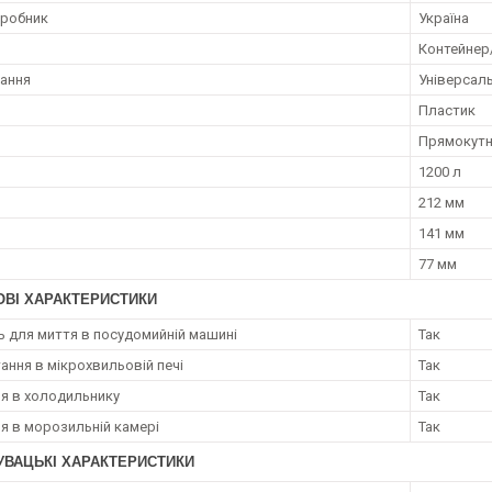
иробник
Україна
Контейнер
ання
Універсал
Пластик
Прямокут
1200 л
212 мм
141 мм
77 мм
ОВІ ХАРАКТЕРИСТИКИ
ь для миття в посудомийній машині
Так
ання в мікрохвильовій печі
Так
ня в холодильнику
Так
ня в морозильній камері
Так
УВАЦЬКІ ХАРАКТЕРИСТИКИ