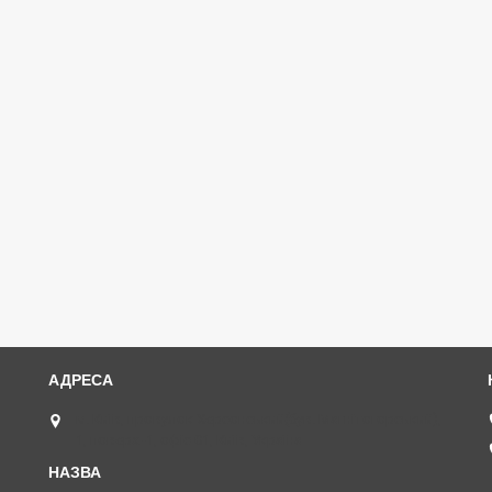
м. Київ, провулок Херсонський(був. Магнітогорський),
1, поверх -1, офіс 01, Київ, Україна