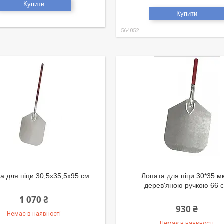
Купити
Купити
564052
а для піци 30,5х35,5х95 см
Лопата для піци 30*35 м
дерев'яною ручкою 66 
1 070 ₴
930 ₴
Немає в наявності
Немає в наявності