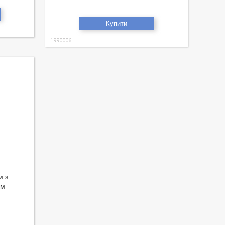
Купити
1990006
м з
см