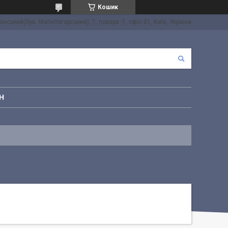
Кошик
онський(був. Магнітогорський), 1, поверх -1, офіс 01, Київ, Україна
Н