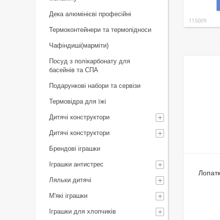
Дека алюмінієві професійні
115009
Термоконтейнери та термопідноси
Чафіндиші(марміти)
Посуд з полікарбонату для
басейнів та СПА
Подарункові набори та сервізи
Термовідра для їжі
Дитячі конструктори
Дитячі конструктори
Брендові іграшки
Іграшки антистрес
Лопатк
Ляльки дитячі
М'які іграшки
Іграшки для хлопчиків