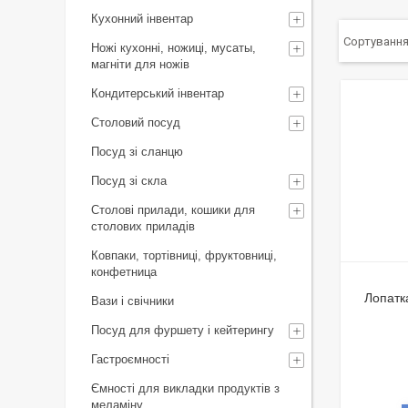
Кухонний інвентар
Ножі кухонні, ножиці, мусаты,
магніти для ножів
Кондитерський інвентар
Столовий посуд
Посуд зі сланцю
Посуд зі скла
Столові прилади, кошики для
столових приладів
Ковпаки, тортівниці, фруктовниці,
конфетница
Лопатк
Вази і свічники
Посуд для фуршету і кейтерингу
Гастроємності
Ємності для викладки продуктів з
меламіну