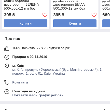
Дошка обробна
Дошка обробна
Дош
двостороння ЗЕЛЕНА
двостороння БІЛАА
дво
500х300х12 мм без
500х300х12 мм без
600х
жолоба
жолоба
жол
395
395
669
₴
₴
Купити
Купити
Про нас
100% позитивних з 23 відгуків за рік
Працює з 02.11.2016
м. Київ
м. Київ, провулок Херсонський(був. Магнітогорський), 1,
поверх -1, офіс 01, Київ, Україна
Контакти
Сьогодні вихідний
Показати весь графік роботи