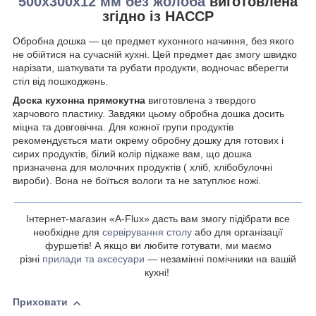
500х300х12 мм без жолоба
виготовлена
згідно із НАССР
Обробна дошка — це предмет кухонного начиння, без якого
не обійтися на сучасній кухні. Цей предмет дає змогу швидко
нарізати, шаткувати та рубати продукти, водночас вберегти
стіл від пошкоджень.
Доска
кухонна
прямокутна
виготовлена з твердого
харчового
пластику. Завдяки цьому обробна дошка досить
міцна та довговічна. Для кожної групи продуктів
рекомендується мати окрему обробну дошку для готових і
сирих продуктів
,
білий колір підкаже вам, що дошка
призначена для молочних продуктів ( хліб, хлібобулочні
вироби). Вона не боїться вологи та не затуплює ножі.
Інтернет-магазин «A-Flux» дасть вам змогу підібрати все
необхідне для
сервірування столу
або для організації
фуршетів! А якщо ви любите готувати, ми маємо
різні
прилади та аксесуари
— незамінні помічники на вашій
кухні!
Приховати