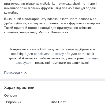
приготування різних коктейлів. Ця толкушка відмінно тисне і
вичавлює соки зі свіжих фруктів і ягід прямо в посуді подачі
коктейлю.
В
иконаний з полікарбонату високої якості. Його основа має
дрібні зубчики, які чудово справляються з фруктами і ягодами.
Такий пристрій стане в нагоді для приготування всіляких
коктейлів, наприклад, Мохіто і Кайпирина.
Інтернет-магазин «A-Flux» дозволить вам підібрати все
необхідне для
сервірування столу
або для організації
фуршетів! А якщо ви любите готувати, у нас є різні
прилади і
аксесуари
– незамінні помічники на вашій кухні!
Приховати
Характеристики
Основні
Виробник
One Chef