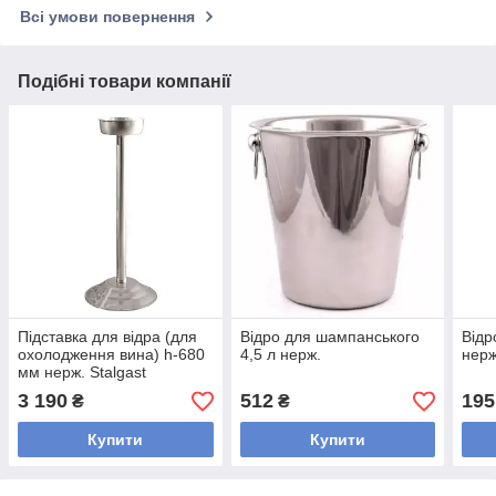
Всі умови повернення
Подібні товари компанії
Підставка для відра (для
Відро для шампанського
Відр
охолодження вина) h-680
4,5 л нерж.
нерж
мм нерж. Stalgast
3 190
512
195
₴
₴
Купити
Купити