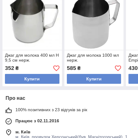
Джаг для молока 400 мл Н
Джаг для молока 1000 мл
Джаг
9,5 см нерж.
нерж.
Empi
352
585
430
₴
₴
Купити
Купити
Про нас
100% позитивних з 23 відгуків за рік
Працює з 02.11.2016
м. Київ
м. Київ, провулок Херсонський(був. Магнітогорський), 1,