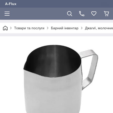
A-Flux
Товари та послуги
Барний інвентар
Джаги\, молочник