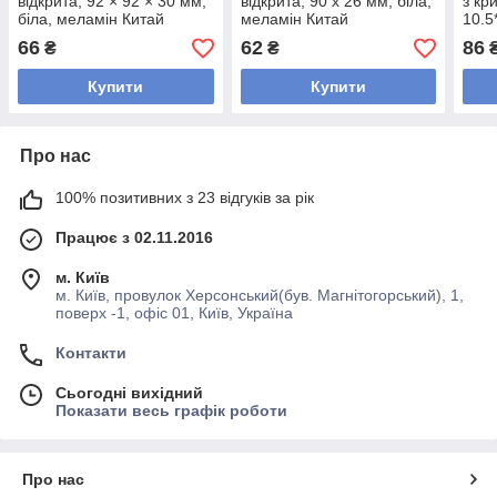
відкрита, 92 × 92 × 30 мм,
відкрита, 90 x 26 мм, біла,
з кр
біла, меламін Китай
меламін Китай
10.5
66
62
86
₴
₴
Купити
Купити
Про нас
100% позитивних з 23 відгуків за рік
Працює з 02.11.2016
м. Київ
м. Київ, провулок Херсонський(був. Магнітогорський), 1,
поверх -1, офіс 01, Київ, Україна
Контакти
Сьогодні вихідний
Показати весь графік роботи
Про нас