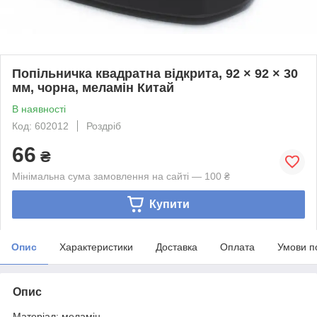
Попільничка квадратна відкрита, 92 × 92 × 30
мм, чорна, меламін Китай
В наявності
Код: 602012
Роздріб
66
₴
Мінімальна сума замовлення на сайті — 100 ₴
Купити
Опис
Характеристики
Доставка
Оплата
Умови п
Опис
Матеріал: меламін