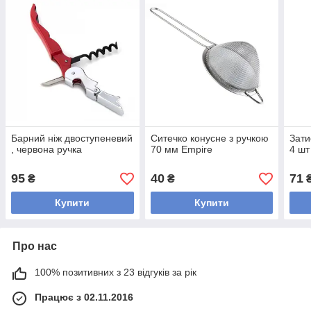
Барний ніж двоступеневий
Ситечко конусне з ручкою
Зати
, червона ручка
70 мм Empire
4 ш
95
40
71
₴
₴
Купити
Купити
Про нас
100% позитивних з 23 відгуків за рік
Працює з 02.11.2016