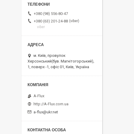
+380 (98) 556-80-47
viber
+380 (63) 201-24-88
viber
м. Київ, провулок
Херсонський(був. Магнітогорський),
1, поверх -1, офіс 01, Київ, Україна
A-Flux
http://A-Flux.com.ua
a-flux@ukr.net