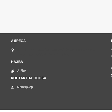
м. Київ, провулок Херсонський(був. Магнітогорський),
1, поверх -1, офіс 01, Київ, Україна
A-Flux
менеджер