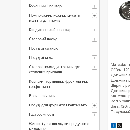
Кухонний інвентар
Ножі кухонні, ножиці, мусаты,
магніти для ножів
Кондитерський інвентар
Столовий посуд
Посуд зі сланцю
Посуд зі скла
Матеріал:
Столові прилади, кошики для
Об"єм: 120
столових приладів
Довжина за
Довжина р
Ковпаки, тортівниці, фруктовниці,
Ширина роб
конфетница
Довжина ру
Вази і свічники
Матеріал р
Колір ручк
Посуд для фуршету і кейтерингу
Вага: 120 г
Посудомий
Гастроємності
Ємності для викладки продуктів з
меламіну