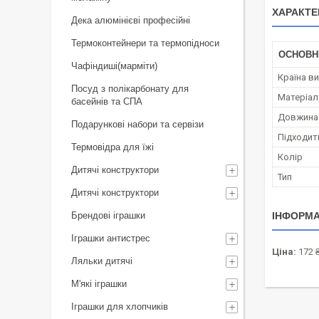
ХАРАКТЕ
Дека алюмінієві професійні
Термоконтейнери та термопідноси
ОСНОВН
Чафіндиші(марміти)
Країна в
Посуд з полікарбонату для
Матеріал
басейнів та СПА
Довжина
Подарункові набори та сервізи
Підходит
Термовідра для їжі
Колір
Дитячі конструктори
Тип
Дитячі конструктори
Брендові іграшки
ІНФОРМА
Іграшки антистрес
Ціна:
172 
Ляльки дитячі
М'які іграшки
Іграшки для хлопчиків