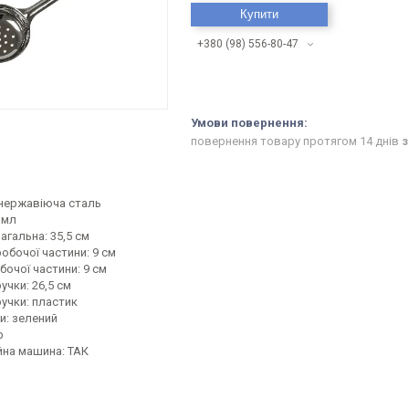
Купити
+380 (98) 556-80-47
повернення товару протягом 14 днів
з
 нержавіюча сталь
 мл
гальна: 35,5 см
обочої частини: 9 см
очої частини: 9 см
чки: 26,5 см
учки: пластик
и: зелений
р
на машина: ТАК