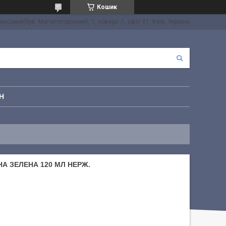
Кошик
онський(був. Магнітогорський), 1, поверх -1, офіс 01, Київ, Україна
Н
А ЗЕЛЕНА 120 МЛ НЕРЖ.