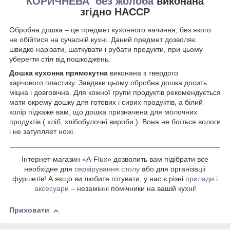
КОРИЧНЕВА без жолоба
виконана
згідно НАССР
Обробна дошка – це предмет кухонного начиння, без якого
не обійтися на сучасній кухні. Даний предмет дозволяє
швидко нарізати, шаткувати і рубати продукти, при цьому
уберегти стіл від пошкоджень.
Дошка
кухонна
прямокутна
виконана з твердого
харчового
пластику. Завдяки цьому обробна дошка досить
міцна і довговічна. Для кожної групи продуктів рекомендується
мати окрему дошку для готових і сирих продуктів
,
а білий
колір підкаже вам, що дошка призначена для молочних
продуктів ( хліб, хлібобулочні вироби ). Вона не боїться вологи
і не затупляет ножі.
Інтернет-магазин «A-Flux» дозволить вам підібрати все
необхідне для
сервірування столу
або для організації
фуршетів! А якщо ви любите готувати, у нас є різні
прилади і
аксесуари
– незамінні помічники на вашій кухні!
Приховати