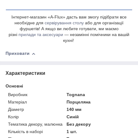
Інтернет-магазин «A-Flux» дасть вам змогу підібрати все
необхідне для
сервірування столу
або для організації
фуршетів! А якщо ви любите готувати, ми маємо
різні
прилади та аксесуари
— незамінні помічники на вашій
кухні!
Приховати
Характеристики
Основні
Виробник
Tognana
Матеріал
Порцеляна
Діаметр
140 мм
Колір
Синій
Тематика декору, малюнка
Без декору
Кількість в наборі
1 шт.