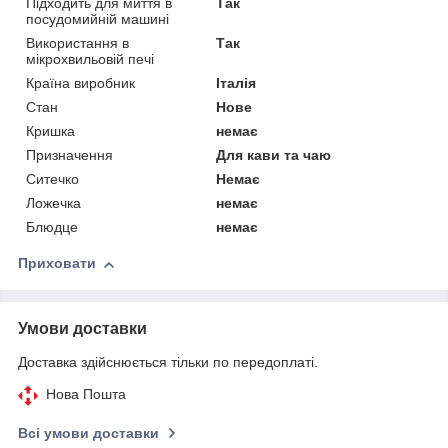
Підходить для миття в
Так
посудомийній машині
Використання в
Так
мікрохвильовій печі
Країна виробник
Італія
Стан
Нове
Кришка
немає
Призначення
Для кави та чаю
Ситечко
Немає
Ложечка
немає
Блюдце
немає
Приховати
Умови доставки
Доставка здійснюється тільки по передоплаті.
Нова Пошта
Всі умови доставки