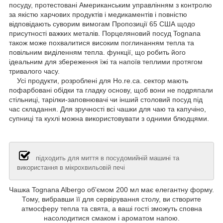
посуду, протестовані Американським управлінням з контролю
за якістю харчових продуктів і медикаментів і повністю
відповідають суворим вимогам Пропозиції 65 США щодо
присутності важких металів. Порцеляновий посуд Tognana
також може похвалитися високим поглинанням тепла та
повільним виділенням тепла. функції, що робить його
ідеальним для збереження їжі та напоїв теплими протягом
тривалого часу.
Усі продукти, розроблені для Ho.re.ca. сектор мають
пофарбовані обідки та гладку основу, щоб вони не подряпали
стільниці, тарілки-заповнювачі чи інший столовий посуд під
час складання. Для зручності всі чашки для чаю та капучіно,
супниці та кухлі можна використовувати з одними блюдцями.
підходить для миття в посудомийній машині та
використання в мікрохвильовій печі
Чашка Tognana Albergo об'ємом 200 мл має елегантну форму.
Тому, вибравши її для сервірування столу, ви створите
атмосферу тепла та свята, а ваші гості зможуть сповна
насолодитися смаком і ароматом напою.