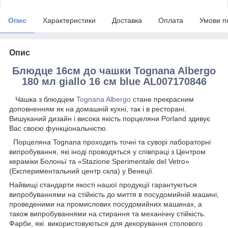
Опис
Характеристики
Доставка
Оплата
Умови п
Опис
Блюдце 16см до чашки Tognana Albergo
180 мл giallo 16 см blue AL007170846
Чашка з блюдцем
Tognana Albergo
стане прекрасним
доповненням як на домашній кухні, так і в ресторані.
Вишуканий дизайн і висока якість порцеляни Porland здивує
Вас своєю функціональністю.
Порцеляна Tognana проходить точні та суворі лабораторні
випробування, які іноді проводяться у співпраці з Центром
кераміки Болоньї та «Stazione Sperimentale del Vetro»
(Експериментальний центр скла) у Венеції.
Найвищі стандарти якості нашої продукції гарантуються
випробуваннями на стійкість до миття в посудомийній машині,
проведеними на промислових посудомийних машинах, а
також випробуваннями на стирання та механічну стійкість.
Фарби, які використовуються для декорування столового