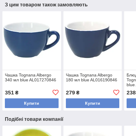
З цим товаром також замовляють
Чашка Tognana Albergo
Чашка Tognana Albergo
Блюд
340 мл blue AL017270846
180 мл blue AL016190846
Togn
blue
351
279
238
₴
₴
Купити
Купити
Подібні товари компанії