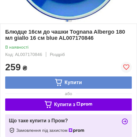
Блюдце 16см до чашки Tognana Albergo 180
мл giallo 16 см blue AL007170846
В наявності
Код: AL007170846
Роздріб
259
₴
Купити
або
Купити з
Що таке купити з Пром?
Замовлення під захистом