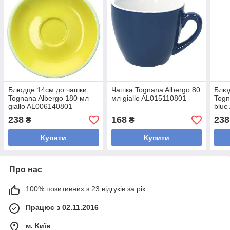
Блюдце 14см до чашки
Чашка Tognana Albergo 80
Блюд
Tognana Albergo 180 мл
мл giallo AL015110801
Togn
giallo AL006140801
blue
238
168
238
₴
₴
Купити
Купити
Про нас
100% позитивних з 23 відгуків за рік
Працює з 02.11.2016
м. Київ