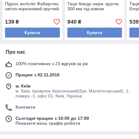
Піднос антісліп Фаберглас
Таця блюдо нерж. кругла
Таця
світло-коричневий круглий
300 мм під ковпак
Empi
139
840
539
₴
₴
Купити
Купити
Про нас
100% позитивних з 23 відгуків за рік
Працює з 02.11.2016
м. Київ
м. Київ, провулок Херсонський(був. Магнітогорський), 1,
поверх -1, офіс 01, Київ, Україна
Контакти
Сьогодні працює з 10:00 до 17:00
Показати весь графік роботи