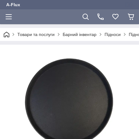
A-Flux
Товари та послуги
Барний інвентар
Підноси
Підн