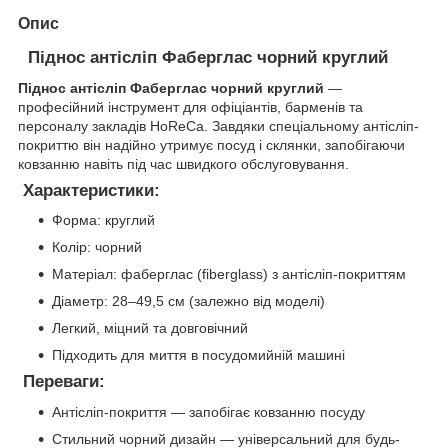
Опис
Піднос антісліп Фаберглас чорний круглий
Піднос антісліп Фаберглас чорний круглий
—
професійний інструмент для офіціантів, барменів та
персоналу закладів HoReCa. Завдяки спеціальному антісліп-
покриттю він надійно утримує посуд і склянки, запобігаючи
ковзанню навіть під час швидкого обслуговування.
Характеристики:
Форма: круглий
Колір: чорний
Матеріал: фаберглас (fiberglass) з антісліп-покриттям
Діаметр: 28–49,5 см (залежно від моделі)
Легкий, міцний та довговічний
Підходить для миття в посудомийній машині
Переваги:
Антісліп-покриття — запобігає ковзанню посуду
Стильний чорний дизайн — універсальний для будь-