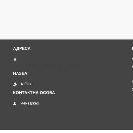
м. Київ, провулок Херсонський(був. Магнітогорський),
1, поверх -1, офіс 01, Київ, Україна
A-Flux
менеджер