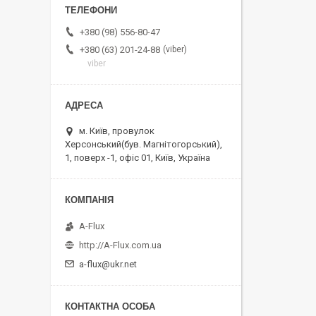
+380 (98) 556-80-47
viber
+380 (63) 201-24-88
viber
м. Київ, провулок
Херсонський(був. Магнітогорський),
1, поверх -1, офіс 01, Київ, Україна
A-Flux
http://A-Flux.com.ua
a-flux@ukr.net