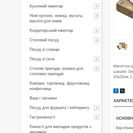
Кухонний інвентар
Ножі кухонні, ножиці, мусаты,
магніти для ножів
Кондитерський інвентар
Столовий посуд
Посуд зі сланцю
Посуд зі скла
Магнітна г
Столові прилади, кошики для
шашки. Зав
столових приладів
20х20см, 2
Ковпаки, тортівниці, фруктовниці,
конфетница
Вази і свічники
ХАРАКТЕ
Посуд для фуршету і кейтерингу
Гастроємності
ОСНОВН
Ємності для викладки продуктів з
Виробни
меламіну