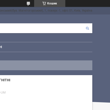
Кошик
онський(був. Магнітогорський), 1, поверх -1, офіс 01, Київ, Україна
Н
ГНІТНІ
4-UM