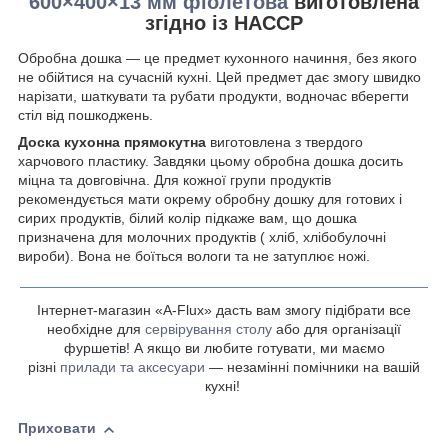
600×400×13 мм фіолетова
виготовлена
згідно із НАССР
Обробна дошка — це предмет кухонного начиння, без якого
не обійтися на сучасній кухні. Цей предмет дає змогу швидко
нарізати, шаткувати та рубати продукти, водночас вберегти
стіл від пошкоджень.
Доска
кухонна
прямокутна
виготовлена з твердого
харчового
пластику. Завдяки цьому обробна дошка досить
міцна та довговічна. Для кожної групи продуктів
рекомендується мати окрему обробну дошку для готових і
сирих продуктів
,
білий колір підкаже вам, що дошка
призначена для молочних продуктів ( хліб, хлібобулочні
вироби). Вона не боїться вологи та не затуплює ножі.
Інтернет-магазин «A-Flux» дасть вам змогу підібрати все
необхідне для
сервірування столу
або для організації
фуршетів! А якщо ви любите готувати, ми маємо
різні
прилади та аксесуари
— незамінні помічники на вашій
кухні!
Приховати