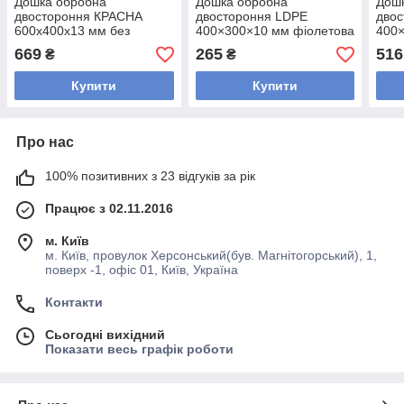
Дошка обробна
Дошка обробна
Дош
двостороння КРАСНА
двостороння LDPE
дво
600х400х13 мм без
400×300×10 мм фіолетова
400×
жолоба
669
265
516
₴
₴
Купити
Купити
Про нас
100% позитивних з 23 відгуків за рік
Працює з 02.11.2016
м. Київ
м. Київ, провулок Херсонський(був. Магнітогорський), 1,
поверх -1, офіс 01, Київ, Україна
Контакти
Сьогодні вихідний
Показати весь графік роботи