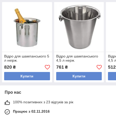
Відро для шампанського 5
Відро для шампанського
Відр
л неірж.
4,5 л нерж.
4,5 
820
761
512
₴
₴
Купити
Купити
Про нас
100% позитивних з 23 відгуків за рік
Працює з 02.11.2016