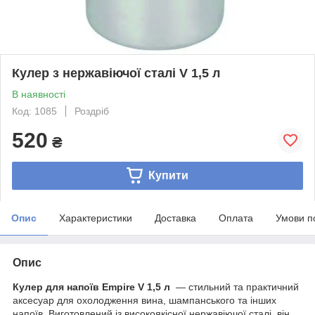
Кулер з нержавіючої сталі V 1,5 л
В наявності
Код: 1085
Роздріб
520
₴
Купити
Опис
Характеристики
Доставка
Оплата
Умови п
Опис
Кулер для напоїв Empire V 1,5 л
— стильний та практичний
аксесуар для охолодження вина, шампанського та інших
напоїв. Виготовлений із високоякісної нержавіючої сталі, він