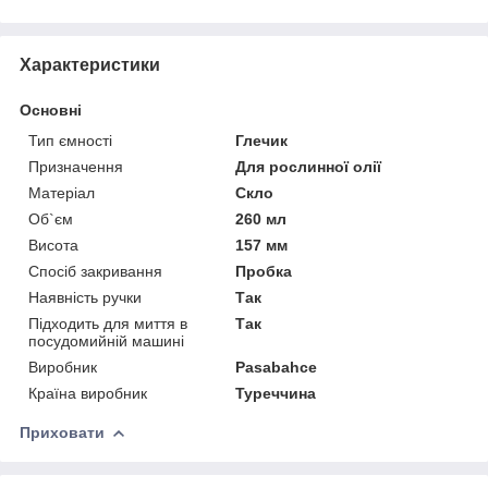
Характеристики
Основні
Тип ємності
Глечик
Призначення
Для рослинної олії
Матеріал
Скло
Об`єм
260 мл
Висота
157 мм
Спосіб закривання
Пробка
Наявність ручки
Так
Підходить для миття в
Так
посудомийній машині
Виробник
Pasabahce
Країна виробник
Туреччина
Приховати