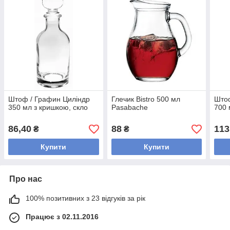
Штоф / Графин Циліндр
Глечик Bistro 500 мл
Што
350 мл з кришкою, скло
Pasabache
700 
86,40
88
113
₴
₴
Купити
Купити
Про нас
100% позитивних з 23 відгуків за рік
Працює з 02.11.2016