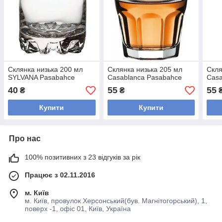
Склянка низька 200 мл
Склянка низька 205 мл
Скля
SYLVANA Pasabahce
Casablanca Pasabahce
Casa
40
55
55
₴
₴
Купити
Купити
Про нас
100% позитивних з 23 відгуків за рік
Працює з 02.11.2016
м. Київ
м. Київ, провулок Херсонський(був. Магнітогорський), 1,
поверх -1, офіс 01, Київ, Україна