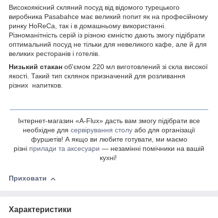
Високоякісний скляний посуд від відомого турецького
виробника Pasabahce має великий попит як на професійному
ринку HoReCa, так і в домашньому використанні.
Різноманітність серій із різною ємністю дають змогу підібрати
оптимальний посуд не тільки для невеликого кафе, але й для
великих ресторанів і готелів.
Низький стакан
об'ємом 220 мл виготовлений зі скла високої
якості. Такий тип склянок призначений для розливання
різних напитков.
Інтернет-магазин «A-Flux» дасть вам змогу підібрати все
необхідне для
сервірування столу
або для організації
фуршетів! А якщо ви любите готувати, ми маємо
різні
прилади та аксесуари
— незамінні помічники на вашій
кухні!
Приховати
Характеристики