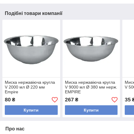
Подібні товари компанії
Миска нержавіюча кругла
Миска нержавіюча кругла
Миск
V 2000 мл Ø 220 мм
V 9000 мл Ø 380 мм нерж.
V 50
Empire
EMPIRE
80
267
35
₴
₴
Купити
Купити
Про нас