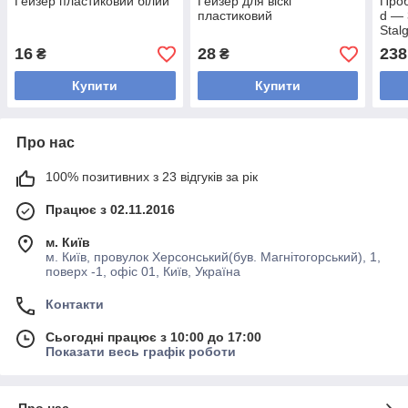
Гейзер пластиковий білий
Гейзер для віскі
Проб
пластиковий
d — 
Stal
16
28
238
₴
₴
Купити
Купити
Про нас
100% позитивних з 23 відгуків за рік
Працює з 02.11.2016
м. Київ
м. Київ, провулок Херсонський(був. Магнітогорський), 1,
поверх -1, офіс 01, Київ, Україна
Контакти
Сьогодні працює з 10:00 до 17:00
Показати весь графік роботи