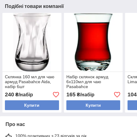
Подібні товари компанії
Склянка 160 мл для чаю
Набір склянок армуд
Скля
армуд Pasabahce Aida,
6х110мл для чаю
Lima
набір 6шт
Pasabahce
240
165
104
₴/набір
₴/набір
Купити
Купити
Про нас
100% позитивних з 23 відгуків за рік