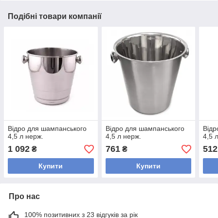
Подібні товари компанії
Відро для шампанського
Відро для шампанського
Відр
4,5 л нерж.
4,5 л нерж.
4,5 
1 092
761
512
₴
₴
Купити
Купити
Про нас
100% позитивних з 23 відгуків за рік