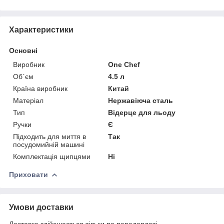
Характеристики
Основні
Виробник
One Chef
Об`єм
4.5 л
Країна виробник
Китай
Матеріал
Нержавіюча сталь
Тип
Відерце для льоду
Ручки
Є
Підходить для миття в
Так
посудомийній машині
Комплектація щипцями
Ні
Приховати
Умови доставки
Доставка здійснюється тільки по передоплаті.