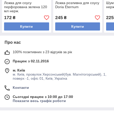
Ложка для соусу
Ложка розливна для соусу
Шумі
перфорована зелена 120
Doria Eternum
нерж
мл нерж.
172
245
225
₴
₴
Купити
Купити
Про нас
100% позитивних з 23 відгуків за рік
Працює з 02.11.2016
м. Київ
м. Київ, провулок Херсонський(був. Магнітогорський), 1,
поверх -1, офіс 01, Київ, Україна
Контакти
Сьогодні працює з 10:00 до 17:00
Показати весь графік роботи