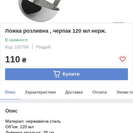
Ложка розливна , черпак 120 мл нерж.
В наявності
Код: 102704
Роздріб
110
₴
Купити
Опис
Характеристики
Доставка
Оплата
Умови п
Опис
Матеріал: нержавіюча сталь
Об"єм: 120 мл
Довжина загальна: 38 см