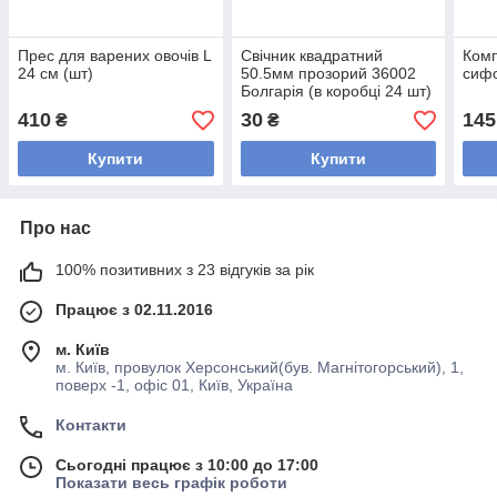
Прес для варених овочів L
Свічник квадратний
Комп
24 см (шт)
50.5мм прозорий 36002
сиф
Болгарія (в коробці 24 шт)
410
30
145
₴
₴
Купити
Купити
Про нас
100% позитивних з 23 відгуків за рік
Працює з 02.11.2016
м. Київ
м. Київ, провулок Херсонський(був. Магнітогорський), 1,
поверх -1, офіс 01, Київ, Україна
Контакти
Сьогодні працює з 10:00 до 17:00
Показати весь графік роботи