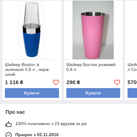
Шейкер Boston зі
Шейкер Бостон рожевий
Шейк
склянкою 0,8 л , нерж.
0,8 л
л Co
синій
1 116
290
570
₴
₴
Купити
Купити
Про нас
100% позитивних з 23 відгуків за рік
Працює з 02.11.2016