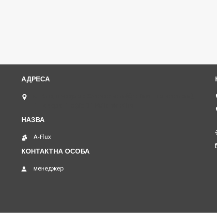
м. Київ, провулок Херсонський(був. Магнітогорський),
1, поверх -1, офіс 01, Київ, Україна
A-Flux
менеджер