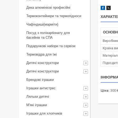
Дека алюмінієві професійні
Термоконтейнери та термопідноси
ХАРАКТЕ
Чафіндиші(марміти)
ОСНОВН
Посуд з полікарбонату для
басейнів та СПА
Виробни
Подарункові набори та сервізи
Країна в
Термовідра для їжі
Матеріал
Дитячі конструктори
Підходит
Дитячі конструктори
ІНФОРМА
Брендові іграшки
Іграшки антистрес
Ціна:
300 
Ляльки дитячі
М'які іграшки
Іграшки для хлопчиків