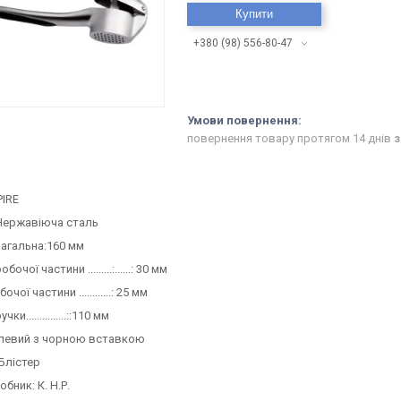
Купити
+380 (98) 556-80-47
повернення товару протягом 14 днів
з
PIRE
Нержавіюча сталь
агальна:160 мм
чої частини .........:......: 30 мм
ої частини ............: 25 мм
и...............::110 мм
алевий з чорною вставкою
Блістер
бник: К. Н.Р.