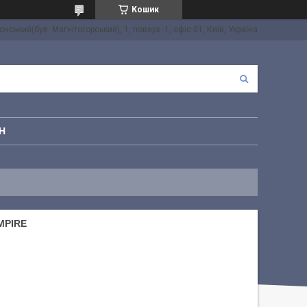
Кошик
онський(був. Магнітогорський), 1, поверх -1, офіс 01, Київ, Україна
Н
MPIRE