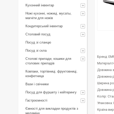
Кухонний інвентар
Ножі кухонні, ножиці, мусаты,
магніти для ножів
Кондитерський інвентар
Столовий посуд
Посуд зі сланцю
Посуд зі скла
Бренд: EM
Столові прилади, кошики для
столових приладів
Матеріал:
Довжина з
Ковпаки, тортівниці, фруктовниці,
конфетница
Довжина робо
Ширина робоч
Вази і свічники
Довжина ручк
Посуд для фуршету і кейтерингу
Колір: Ст
Гастроємності
Упаковка: 
Ємності для викладки продуктів з
Країна виро
меламіну