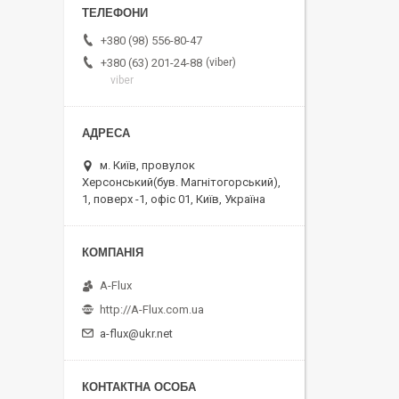
+380 (98) 556-80-47
viber
+380 (63) 201-24-88
viber
м. Київ, провулок
Херсонський(був. Магнітогорський),
1, поверх -1, офіс 01, Київ, Україна
A-Flux
http://A-Flux.com.ua
a-flux@ukr.net