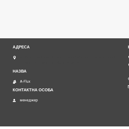
м. Київ, провулок Херсонський(був. Магнітогорський),
1, поверх -1, офіс 01, Київ, Україна
A-Flux
менеджер