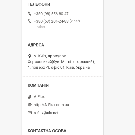
+380 (98) 556-80-47
viber
+380 (63) 201-24-88
viber
м. Київ, провулок
Херсонський(був. Магнітогорський),
1, поверх -1, офіс 01, Київ, Україна
A-Flux
http://A-Flux.com.ua
a-flux@ukr.net