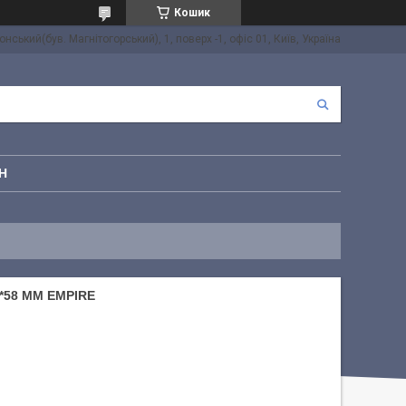
Кошик
онський(був. Магнітогорський), 1, поверх -1, офіс 01, Київ, Україна
Н
*58 ММ EMPIRE