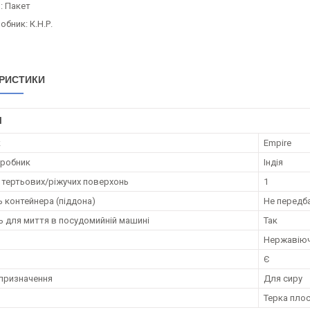
: Пакет
обник: К.Н.Р.
РИСТИКИ
І
к
Empire
иробник
Індія
ь тертьових/ріжучих поверхонь
1
ь контейнера (піддона)
Не передб
ь для миття в посудомийній машині
Так
Нержавіюч
Є
призначення
Для сиру
Терка пло