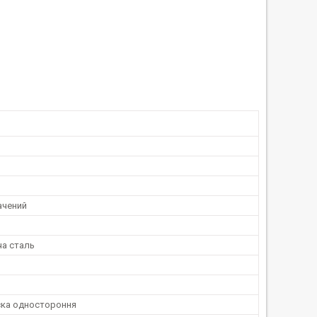
ачений
а сталь
ска одностороння