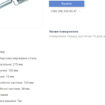
Купити
+380 (98) 556-80-47
повернення товару протягом 14 днів
з
PIRE
 Харчова неіржавка сталь
агальна: 275 мм
учки: 130 мм
чки: 15 мм
обочої частини: 135 мм
бочої частини: 58 мм
алевий
на машина: Так