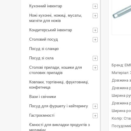
Кухонний інвентар
Ножі кухонні, ножиці, мусаты,
магніти для ножів
Кондитерський інвентар
Столовий посуд
Посуд зі сланцю
Посуд зі скла
Бренд: EM
Столові прилади, кошики для
столових приладів
Матеріал:
Довжина з
Ковпаки, тортівниці, фруктовниці,
конфетница
Довжина р
Ширина ру
Вази і свічники
Довжина р
Посуд для фуршету і кейтерингу
Ширина ро
Гастроємності
Колір: Ст
Ємності для викладки продуктів з
Посудомий
меламіну