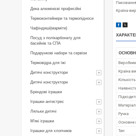
Паковання
Дека алюмінієві професійні
Країна-вир
Термоконтейнери та термопідноси
Чафіндиші(марміти)
ХАРАКТЕ
Посуд з полікарбонату для
басейнів та СПА
Подарункові набори та сервізи
ОСНОВН
Термовідра для їжі
Виробни
Країна в
Дитячі конструктори
Кількіст
Дитячі конструктори
Наявніст
Брендові іграшки
Підходит
Іграшки антистрес
Матеріал
Ляльки дитячі
Ручка
М'які іграшки
Основне 
Іграшки для хлопчиків
Тип