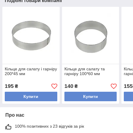
Подібні товари компанії
Кільце для салату і гарніру
Кільце для салату та
Кіль
200*45 мм
гарніру 100*60 мм
гарн
195
140
155
₴
₴
Купити
Купити
Про нас
100% позитивних з 23 відгуків за рік