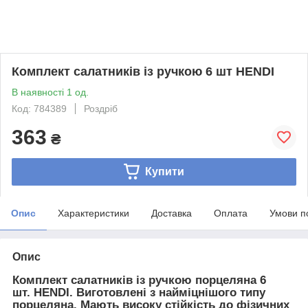
Комплект салатників із ручкою 6 шт HENDI
В наявності 1 од.
Код: 784389
Роздріб
363
₴
Купити
Опис
Характеристики
Доставка
Оплата
Умови п
Опис
Комплект салатників із ручкою порцеляна 6
шт. HENDI. Виготовлені з найміцнішого типу
порцеляна. Мають високу стійкість до фізичних