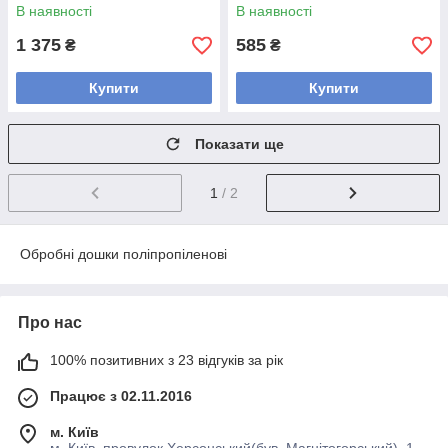
В наявності
В наявності
1 375
585
₴
₴
Купити
Купити
Показати ще
1
/ 2
Обробні дошки поліпропіленові
Про нас
100% позитивних з 23 відгуків за рік
Працює з 02.11.2016
м. Київ
м. Київ, провулок Херсонський(був. Магнітогорський), 1,