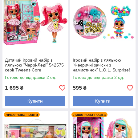
Дитячий ігровий набір з
Ігровий набір з лялькою
лялькою "Черрі-Леді" 542575
"Феєричні зачіски з
серії Tweens Core
намистинок" L.O.L. Surprise!
511205 в асортименті
Готово до відправки 2 од.
Готово до відправки 2 од.
1 695
595
₴
₴
Купити
Купити
лише нова пошта
лише нова пошта