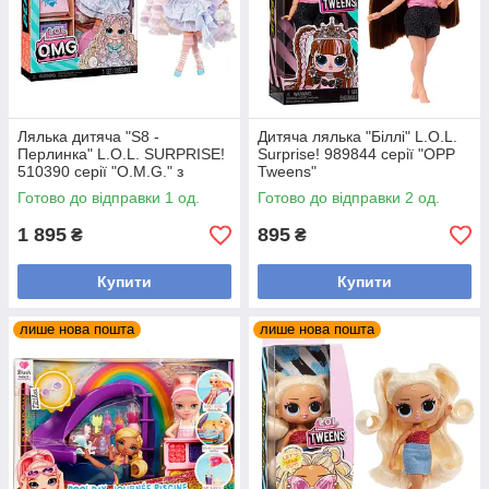
Лялька дитяча "S8 -
Дитяча лялька "Біллі" L.O.L.
Перлинка" L.O.L. SURPRISE!
Surprise! 989844 серії "OPP
510390 серії "O.M.G." з
Tweens"
аксесуарами
Готово до відправки 1 од.
Готово до відправки 2 од.
1 895
895
₴
₴
Купити
Купити
лише нова пошта
лише нова пошта