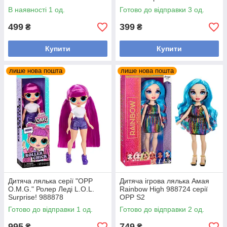
аксесуарами
В наявності 1 од.
Готово до відправки 3 од.
499
399
₴
₴
Купити
Купити
лише нова пошта
лише нова пошта
Дитяча лялька серії "OPP
Дитяча ігрова лялька Амая
O.M.G." Ролер Леді L.O.L.
Rainbow High 988724 серії
Surprise! 988878
ОРР S2
Готово до відправки 1 од.
Готово до відправки 2 од.
995
749
₴
₴