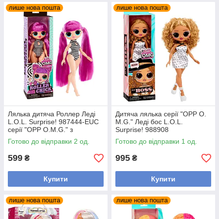
лише нова пошта
лише нова пошта
Лялька дитяча Роллер Леді
Дитяча лялька серії "OPP O.
L.O.L. Surprise! 987444-EUC
M.G." Леді бос L.O.L.
серії "OPP O.M.G." з
Surprise! 988908
аксесуарами
Готово до відправки 2 од.
Готово до відправки 1 од.
599
995
₴
₴
Купити
Купити
лише нова пошта
лише нова пошта