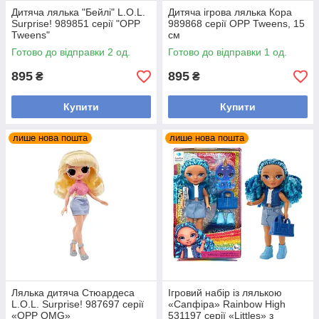
Дитяча лялька "Бейлі" L.O.L.
Дитяча ігрова лялька Кора
Surprise! 989851 серії "OPP
989868 серії OPP Tweens, 15
Tweens"
см
Готово до відправки 2 од.
Готово до відправки 1 од.
895
895
₴
₴
Купити
Купити
лише нова пошта
лише нова пошта
Лялька дитяча Стюардеса
Ігровий набір із лялькою
L.O.L. Surprise! 987697 серії
«Сапфіра» Rainbow High
«OPP OMG»
531197 серії «Littles» з