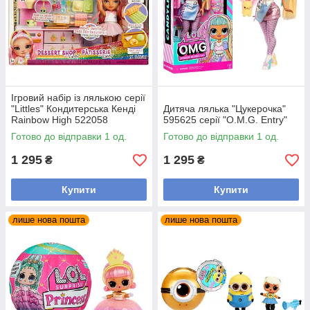
Ігровий набір із лялькою серії
"Littles" Кондитерська Кенді
Дитяча лялька "Цукерочка"
Rainbow High 522058
595625 серії "O.M.G. Entry"
Готово до відправки 1 од.
Готово до відправки 1 од.
1 295
1 295
₴
₴
Купити
Купити
лише нова пошта
лише нова пошта