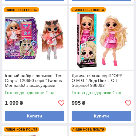
лише нова пошта
лише нова пошта
Ігровий набір з лялькою "Тея
Дитяча лялька серії "OPP
Старс" 120650 серії "Tweens
O.M.G." Леді Пінк L.O.L.
Mermaids! з аксесуарами
Surprise! 988892
Готово до відправки 1 од.
Готово до відправки 1 од.
1 099
995
₴
₴
Купити
Купити
лише нова пошта
лише нова пошта