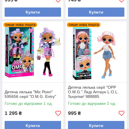
Купити
Купити
лише нова пошта
лише нова пошта
Дитяча лялька серії "OPP
Дитяча лялька "Міс Роял"
O.M.G." Леді Аптаун L.O.L.
595656 серії "O.M.G. Entry"
Surprise! 988885
Готово до відправки 1 од.
Готово до відправки 2 од.
1 295
995
₴
₴
Купити
Купити