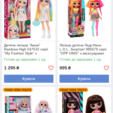
Дитяча лялька "Амая"
Лялька дитяча Леді-Неон
Rainbow High 547532 серії
L.O.L. Surprise! 985679 серії
"My Fashion Style" з
"OPP OMG" з аксесуарами
аксесуарами
Готово до відправки 1 од.
Готово до відправки 1 од.
1 295
895
₴
₴
Купити
Купити
лише нова пошта
лише нова пошта