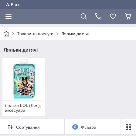
A-Flux
Товари та послуги
Ляльки дитячі
Ляльки дитячі
Ляльки LOL (Лол),
аксесуари
Сортування
0
Фільтри