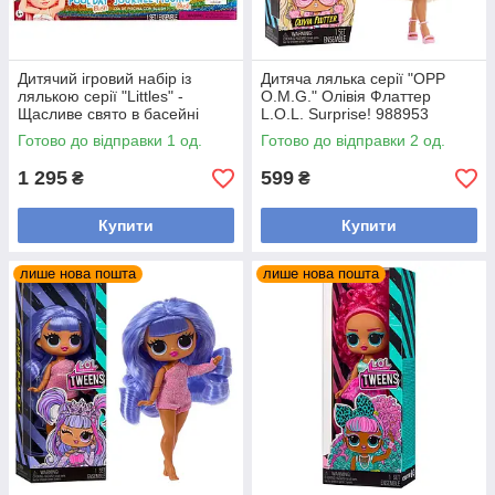
Дитячий ігровий набір із
Дитяча лялька серії "OPP
лялькою серії "Littles" -
O.M.G." Олівія Флаттер
Щасливе свято в басейні
L.O.L. Surprise! 988953
Rainbow High 522249
Готово до відправки 1 од.
Готово до відправки 2 од.
1 295
599
₴
₴
Купити
Купити
лише нова пошта
лише нова пошта