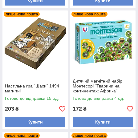
Купити
Купити
лише нова пошта
лише нова пошта
Дитячий магнітний набір
Настільна гра "Шахи" 1494
Монтесорі "Тварини на
магнітні
континентах: Африка"
200284, 36 елементів
Готово до відправки 15 од.
Готово до відправки 4 од.
203
172
₴
₴
Купити
Купити
лише нова пошта
лише нова пошта