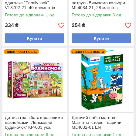
одягалка "Family look"
патруль Вивчаємо кольори
VT3702-21, 40 елементів
ML4034-21, 28 магнітів
одягу
Готово до відправки 1 од.
Готово до відправки 6 од.
334
254
₴
₴
Купити
Купити
лише нова пошта
лише нова пошта
Дитяча гра з багаторазовими
Дитячий набір магнітів
наклейками "Ляльковий
Магнітна історія Тварини
будиночок" KP-003 укр.
ML4032-01 EN
мовою
Готово до відправки 8 од.
Готово до відправки 1 од.