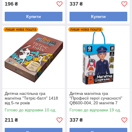
196
337
₴
₴
Купити
Купити
лише нова пошта
лише нова пошта
Дитяча настільна гра
Дитяча магнітна гра
магнітна "Тетріс-батл" 1418
"Професії герої сучасності"
від 5-ти років
QB600-004, 20 магнітів 7
професій
Готово до відправки 10 од.
Готово до відправки 19 од.
211
337
₴
₴