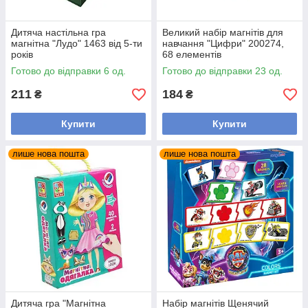
Дитяча настільна гра
Великий набір магнітів для
магнітна "Лудо" 1463 від 5-ти
навчання "Цифри" 200274,
років
68 елементів
Готово до відправки 6 од.
Готово до відправки 23 од.
211
184
₴
₴
Купити
Купити
лише нова пошта
лише нова пошта
Дитяча гра "Магнітна
Набір магнітів Щенячий