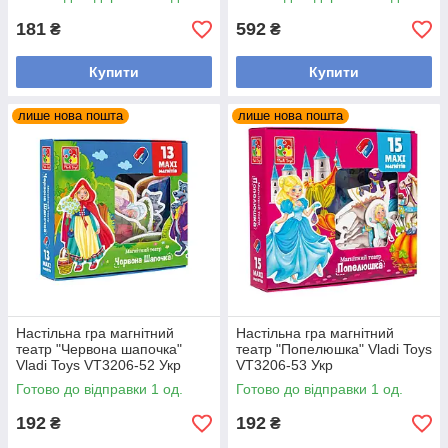
181
592
₴
₴
Купити
Купити
лише нова пошта
лише нова пошта
Настільна гра магнітний
Настільна гра магнітний
театр "Червона шапочка"
театр "Попелюшка" Vladi Toys
Vladi Toys VT3206-52 Укр
VT3206-53 Укр
Готово до відправки 1 од.
Готово до відправки 1 од.
192
192
₴
₴