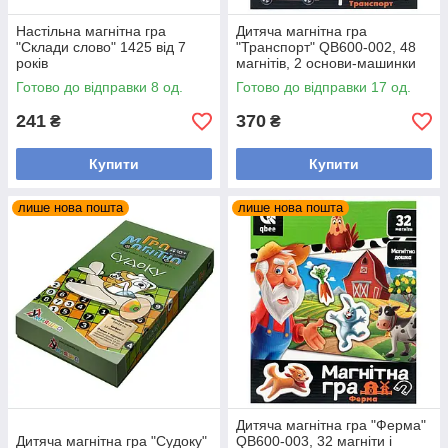
Настільна магнітна гра
Дитяча магнітна гра
"Склади слово" 1425 від 7
"Транспорт" QB600-002, 48
років
магнітів, 2 основи-машинки
Готово до відправки 8 од.
Готово до відправки 17 од.
241
370
₴
₴
Купити
Купити
лише нова пошта
лише нова пошта
Дитяча магнітна гра "Ферма"
Дитяча магнітна гра "Судоку"
QB600-003, 32 магніти і